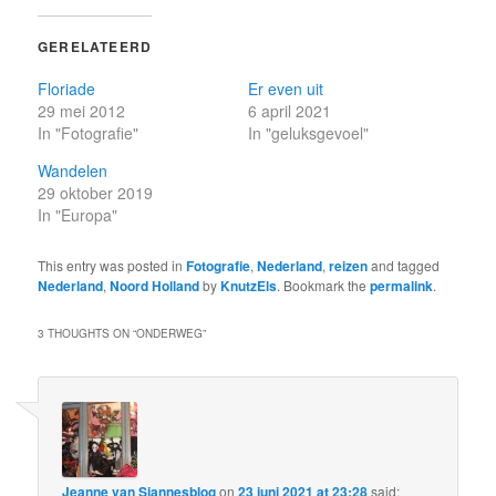
GERELATEERD
Floriade
Er even uit
29 mei 2012
6 april 2021
In "Fotografie"
In "geluksgevoel"
Wandelen
29 oktober 2019
In "Europa"
This entry was posted in
Fotografie
,
Nederland
,
reizen
and tagged
Nederland
,
Noord Holland
by
KnutzEls
. Bookmark the
permalink
.
3 THOUGHTS ON “
ONDERWEG
”
Jeanne van Sjannesblog
on
23 juni 2021 at 23:28
said: