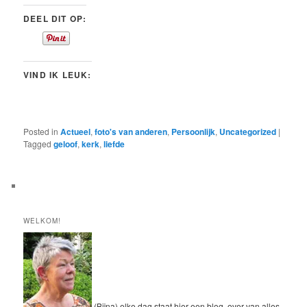
DEEL DIT OP:
VIND IK LEUK:
Posted in
Actueel
,
foto's van anderen
,
Persoonlijk
,
Uncategorized
|
Tagged
geloof
,
kerk
,
liefde
WELKOM!
(Bijna) elke dag staat hier een blog, over van alles