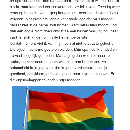
en opa liet dan ook niet na haar daar telkens op te wijzen. Net zo
als hij haar keer op keer liet weten dat ze lelijk was. Toen hij weer
eens op bezoek kwam, ging het gesprek over hoe de wereld zou
vergaan. Met grote stelligheid verklaarde opa dat mijn moeder
beslist niet in de hemel zou komen, want misschien mocht God
dan een oogje dicht doen omdat ze een heiden was, hij zou haar
vast te lelijk vinden om in de hemel toe te laten.
Op dat moment viel ik van mijn toch al niet rotsvaste geloof af.
Die bijbel mocht me gestolen worden. Mijn opa heb ik sindsdien
zo veel mogelijk gemeden. Mama ging dan wel niet meer ter
kerke, op haar doen en laten was niks aan te merken. En
schoonheid is je gegeven, dat is geen verdienste. Innerlijke
goedheid, eerlijkheid, gulheid zijn dat naar mijn mening wel. En
die eigenschappen tekenden mijn moeder.