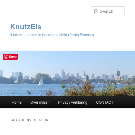
Sear
KnutzEls
It takes a lifetime to become a child (Pablo Picasso)
Save
Main
Home
Over mijzelf
Privacy verklaring
CONTACT
Skip
Skip
menu
to
to
TAG ARCHIVES:
KERK
primary
secondary