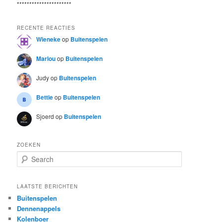
**********************
RECENTE REACTIES
Wieneke
op
Buitenspelen
Marlou
op
Buitenspelen
Judy
op
Buitenspelen
Bettie
op
Buitenspelen
Sjoerd
op
Buitenspelen
ZOEKEN
S
e
a
r
LAATSTE BERICHTEN
c
Buitenspelen
h
Dennenappels
Kolenboer