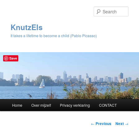
Sear
KnutzEls
It takes a lifetime to become a child (Pablo Picasso)
Save
Main
Home
Over mijzelf
Privacy verklaring
CONTACT
Skip
menu
to
Post
←
Previous
Next
→
navigation
primary