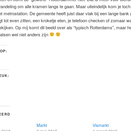
andeling om alle kramen langs te gaan. Maar uiteindelijk kom je toch 
het metrostation. De gemeente heeft juist daar vlak bij een lange bank 
igt tot even zitten, een kroketje eten, je telefoon checken of zomaar wa
ijken. Op mij komt dit beeld over als “typisch Rotterdams”, maar het
atsen wel niet anders zijn
 OP:
LEUK:
EERD
Markt
Vismarkt