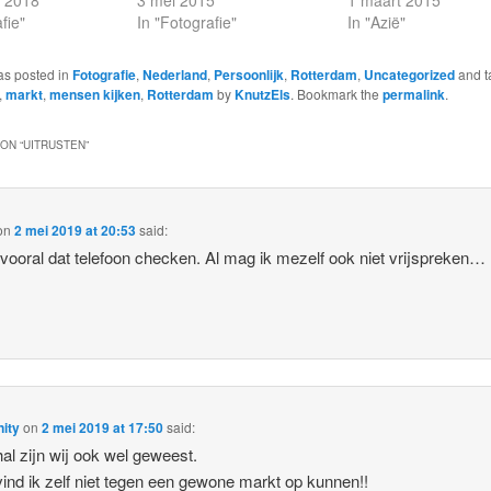
r 2018
3 mei 2015
1 maart 2015
fie"
In "Fotografie"
In "Azië"
as posted in
Fotografie
,
Nederland
,
Persoonlijk
,
Rotterdam
,
Uncategorized
and t
,
markt
,
mensen kijken
,
Rotterdam
by
KnutzEls
. Bookmark the
permalink
.
ON “
UITRUSTEN
”
on
2 mei 2019 at 20:53
said:
vooral dat telefoon checken. Al mag ik mezelf ook niet vrijspreken…
ity
on
2 mei 2019 at 17:50
said:
al zijn wij ook wel geweest.
ind ik zelf niet tegen een gewone markt op kunnen!!