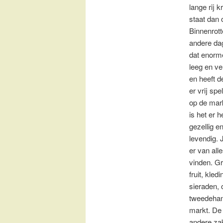
lange rij 
staat dan 
Binnenrott
andere da
dat enorme
leeg en ve
en heeft d
er vrij spe
op de mar
is het er h
gezellig e
levendig. 
er van all
vinden. Gr
fruit, kledi
sieraden, 
tweedehan
markt. De 
andere zak