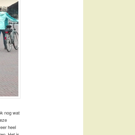
ok nog wat
deze
eer heel
en. Het is