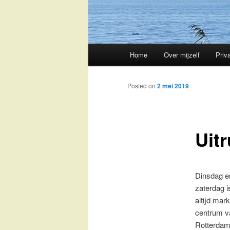
Main
Home
Over mijzelf
Priv
Skip
menu
to
Posted on
2 mei 2019
primary
Uit
content
Dinsdag e
zaterdag i
altijd mark
centrum v
Rotterdam