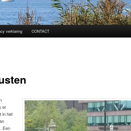
acy verklaring
CONTACT
rusten
n
s er
t in het
an
. Een