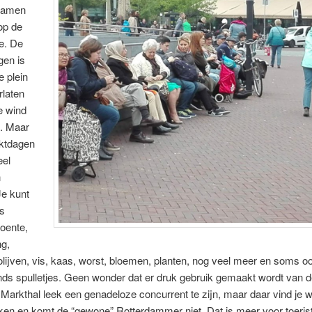
kramen
op de
e. De
gen is
 plein
rlaten
e wind
l. Maar
ktdagen
eel
n
Je kunt
es
oente,
ng,
olijven, vis, kaas, worst, bloemen, planten, nog veel meer en soms o
ds spulletjes. Geen wonder dat er druk gebruik gemaakt wordt van 
Markthal leek een genadeloze concurrent te zijn, maar daar vind je w
en en komt de “gewone” Rotterdammer niet. Dat is meer voor toerist