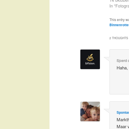
14 oktobe
In "Fotogra
This entry w
Binnenrotte
2 THOUGHTS 
Sjoerd
Haha, 
Spontan
Markth
Maar v