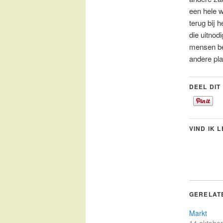
een hele w
terug bij 
die uitnod
mensen bek
andere pla
DEEL DIT
VIND IK 
GERELAT
Markt