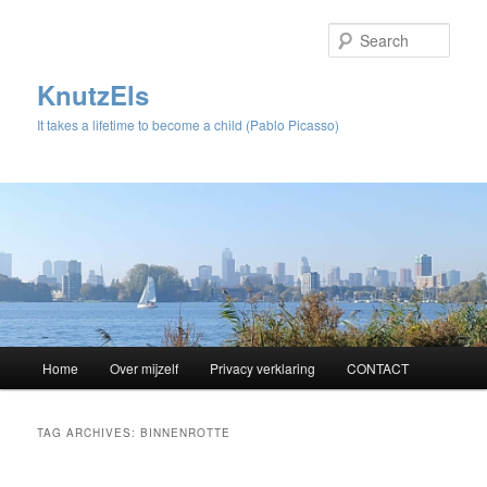
Sear
KnutzEls
It takes a lifetime to become a child (Pablo Picasso)
Main
Home
Over mijzelf
Privacy verklaring
CONTACT
Skip
Skip
menu
to
to
TAG ARCHIVES:
BINNENROTTE
primary
secondary