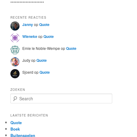
**********************
RECENTE REACTIES
Janny
op
Quote
Wieneke
op
Quote
Emie le Noble-Wempe
op
Quote
Judy
op
Quote
Sjoerd
op
Quote
ZOEKEN
S
e
a
r
LAATSTE BERICHTEN
c
Quote
h
Boek
Buitenspelen