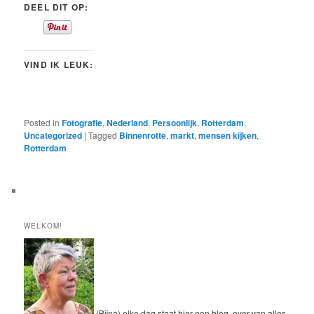
DEEL DIT OP:
VIND IK LEUK:
Posted in
Fotografie
,
Nederland
,
Persoonlijk
,
Rotterdam
,
Uncategorized
|
Tagged
Binnenrotte
,
markt
,
mensen kijken
,
Rotterdam
WELKOM!
(Bijna) elke dag staat hier een blog, over van alles