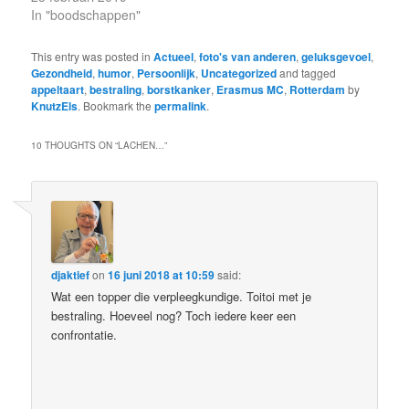
In "boodschappen"
This entry was posted in
Actueel
,
foto's van anderen
,
geluksgevoel
,
Gezondheid
,
humor
,
Persoonlijk
,
Uncategorized
and tagged
appeltaart
,
bestraling
,
borstkanker
,
Erasmus MC
,
Rotterdam
by
KnutzEls
. Bookmark the
permalink
.
10 THOUGHTS ON “
LACHEN…
”
djaktief
on
16 juni 2018 at 10:59
said:
Wat een topper die verpleegkundige. Toitoi met je
bestraling. Hoeveel nog? Toch iedere keer een
confrontatie.