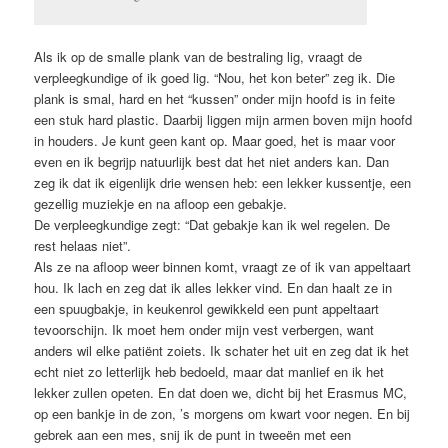
Als ik op de smalle plank van de bestraling lig, vraagt de
verpleegkundige of ik goed lig. “Nou, het kon beter” zeg ik. Die
plank is smal, hard en het “kussen” onder mijn hoofd is in feite
een stuk hard plastic. Daarbij liggen mijn armen boven mijn hoofd
in houders. Je kunt geen kant op. Maar goed, het is maar voor
even en ik begrijp natuurlijk best dat het niet anders kan. Dan
zeg ik dat ik eigenlijk drie wensen heb: een lekker kussentje, een
gezellig muziekje en na afloop een gebakje.
De verpleegkundige zegt: “Dat gebakje kan ik wel regelen. De
rest helaas niet”.
Als ze na afloop weer binnen komt, vraagt ze of ik van appeltaart
hou. Ik lach en zeg dat ik alles lekker vind. En dan haalt ze in
een spuugbakje, in keukenrol gewikkeld een punt appeltaart
tevoorschijn. Ik moet hem onder mijn vest verbergen, want
anders wil elke patiënt zoiets. Ik schater het uit en zeg dat ik het
echt niet zo letterlijk heb bedoeld, maar dat manlief en ik het
lekker zullen opeten. En dat doen we, dicht bij het Erasmus MC,
op een bankje in de zon, ’s morgens om kwart voor negen. En bij
gebrek aan een mes, snij ik de punt in tweeën met een