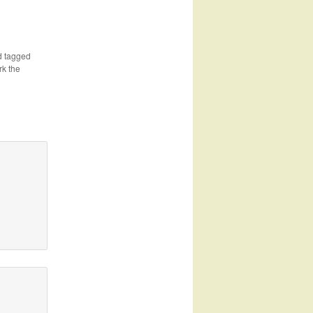
 tagged
k the