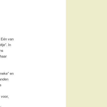
. Eén van
tje”. In
ons
 haar
nneke” en
aanden
s
 voor,