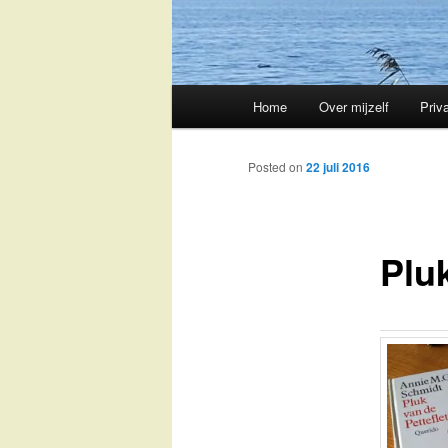
Main
Home
Over mijzelf
Priv
Skip
menu
to
Posted on
22 juli 2016
primary
Pluk
content