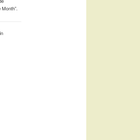
de
e Month”.
in