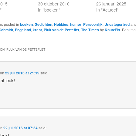
2015
30 oktober 2016
26 januari 2025
"
In "boeken"
In "Actueel"
as posted in
boeken
,
Gedichten
,
Hobbies
,
humor
,
Persoonlijk
,
Uncategorized
and
Schmidt
,
Engeland
,
krant
,
Pluk van de Petteflet
,
The Times
by
KnutzEls
. Bookmar
ON “
PLUK VAN DE PETTEFLET
”
on
22 juli 2016 at 21:19
said:
at leuk!
on
22 juli 2016 at 07:54
said:
leuk!