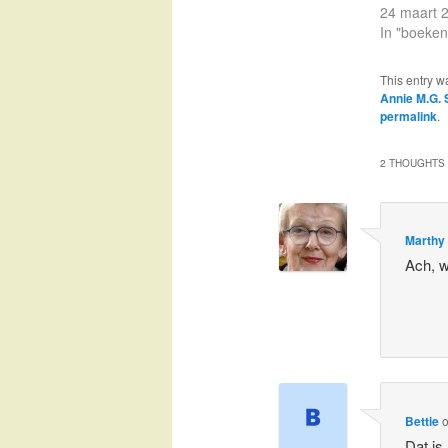
24 maart 
In "boeken
This entry w
Annie M.G. 
permalink
.
2 THOUGHTS 
Marthy
Ach, w
Bettie
Dat is 