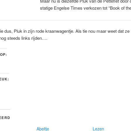
Maar nu is diezelfde Pluk van de Petteflet door 
statige Engelse Times verkozen tot “Book of th
ie dus, Pluk in zijn rode kraanwagentje. Als tie nou maar weet dat ze 
og steeds links rijden….
 OP:
LEUK:
EERD
Abeltje
Lezen