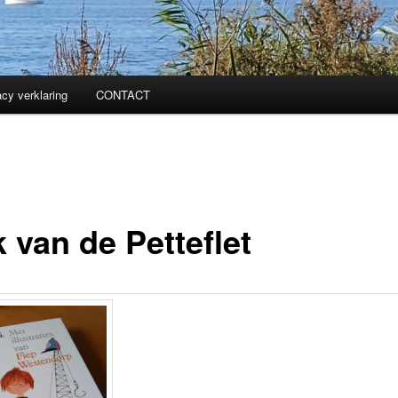
acy verklaring
CONTACT
 van de Petteflet