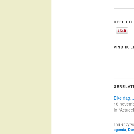
DEEL DIT
VIND IK 
GERELAT
Elke dag…
18 novemb
In "Actueel
This entry w
agenda
,
Don