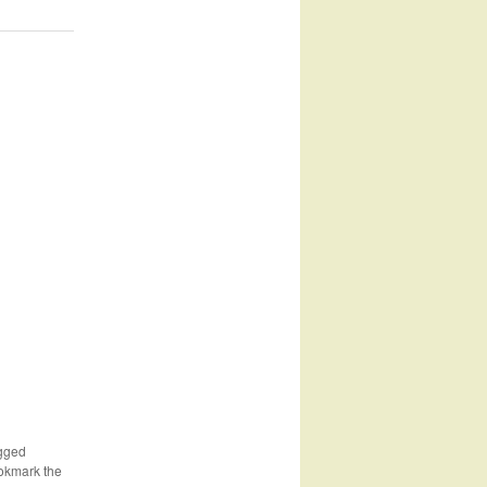
gged
okmark the