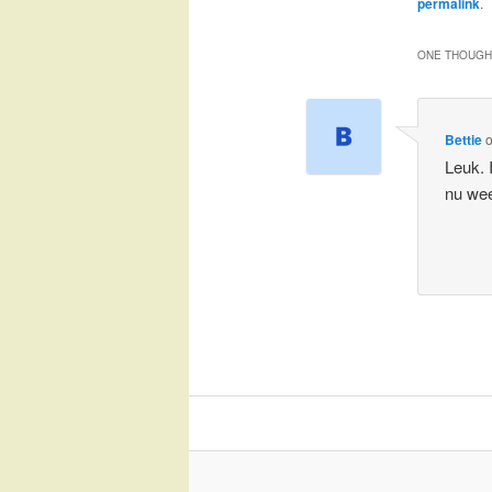
permalink
.
ONE THOUGHT
Bettie
Leuk. 
nu wee