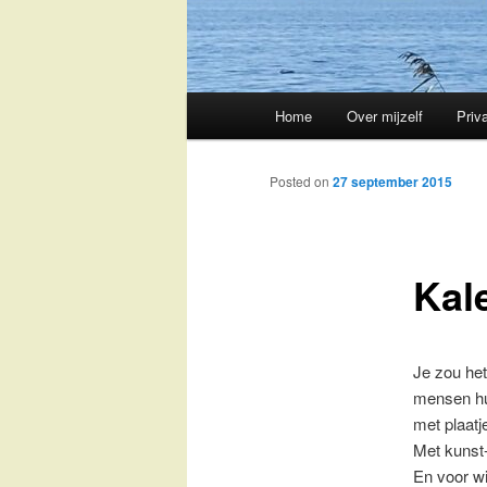
Main
Home
Over mijzelf
Priv
Skip
menu
to
Posted on
27 september 2015
primary
Kal
content
Je zou het 
mensen hun
met plaatj
Met kunst-
En voor wi