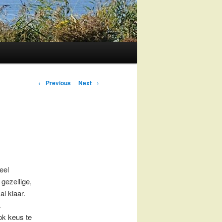
Post
←
Previous
Next
→
navigation
eel
gezellige,
l klaar.
.
ok keus te