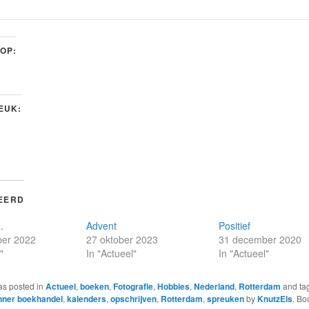
 OP:
LEUK:
EERD
.
Advent
Positief
er 2022
27 oktober 2023
31 december 2020
"
In "Actueel"
In "Actueel"
as posted in
Actueel
,
boeken
,
Fotografie
,
Hobbies
,
Nederland
,
Rotterdam
and ta
ner boekhandel
,
kalenders
,
opschrijven
,
Rotterdam
,
spreuken
by
KnutzEls
. Bo