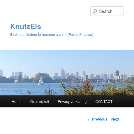
Sear
KnutzEls
It takes a lifetime to become a child (Pablo Picasso)
Main
Home
Over mijzelf
Privacy verklaring
CONTACT
Skip
menu
to
Post
←
Previous
Next
→
navigation
primary