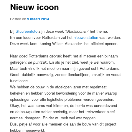
Nieuw icoon
content
Posted on
9 maart 2014
Bij
Stuureenfoto
zijn deze week
“Stadsiconen”
het thema.
En een icoon voor Rotterdam zal het
nieuwe station
vast worden.
Deze week komt koning Willem-Alexander het officieel openen.
Naar goed Rotterdams gebruik heeft het al meteen een bijnaam
gekregen:
de puntzak
. En als je het ziet, weet je wel waarom.
Maar toch vind ik het mooi en naar mijn gevoel echt Rotterdams.
Groot, duidelijk aanwezig, zonder tierelantijnen, zakelijk en vooral
functioneel.
We hebben de bouw in de afgelopen jaren met regelmaat
bekeken en hebben vooral bewondering voor de manier waarop
oplossingen voor alle logistieke problemen werden gevonden.
Okay, het was soms wat klimmen, de herrie was oorverdovend
en de bouwputten schier oneindig, maar het treinverkeer bleef
normaal doorgaan. En dat wil toch wel wat zeggen.
Dus, petje af voor alle mensen die aan de bouw van dit project
hebben meegewerkt.