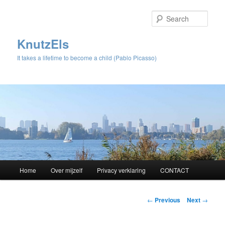
Sear
KnutzEls
It takes a lifetime to become a child (Pablo Picasso)
Main
Home
Over mijzelf
Privacy verklaring
CONTACT
Skip
menu
to
Post
←
Previous
Next
→
navigation
primary