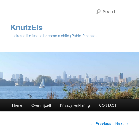
Sear
KnutzEls
It takes a lifetime to become a child (Pablo Picasso)
Main
Home
Over mijzelf
Privacy verklaring
CONTACT
Skip
menu
to
Post
←
Previous
Next
→
navigation
primary