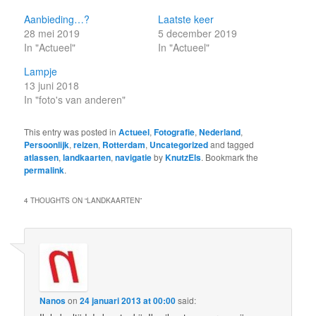
Aanbieding…?
Laatste keer
28 mei 2019
5 december 2019
In "Actueel"
In "Actueel"
Lampje
13 juni 2018
In "foto's van anderen"
This entry was posted in
Actueel
,
Fotografie
,
Nederland
,
Persoonlijk
,
reizen
,
Rotterdam
,
Uncategorized
and tagged
atlassen
,
landkaarten
,
navigatie
by
KnutzEls
. Bookmark the
permalink
.
4 THOUGHTS ON “
LANDKAARTEN
”
Nanos
on
24 januari 2013 at 00:00
said: