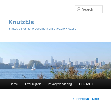
Sear
KnutzEls
It takes a lifetime to become a child (Pablo Picasso)
Main
Home
Over mijzelf
Privacy verklaring
CONTACT
Skip
menu
to
Post
←
Previous
Next
→
navigation
primary