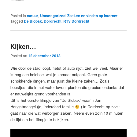
Posted in
natuur
,
Uncategorized
,
Zoeken en vinden op internet
|
Tagged
De Biobak
,
Dordrecht
,
RTV Dordrecht
Kijken…
Posted on
12 december 2018
Wie door de stad loopt, fietst of auto rijdt, ziet wel veel. Maar er
is nog een heleboel wat je zomaar ontgaat. Geen grote
schokkende dingen, maar juist die kleine zaken… Zoals
beestjes, die in het water leven, planten die groeien ondanks dat
er nauwelijks grond voorhanden is.
Dit is het eerste filmpje van “De Biobak” waarin Jan
Hengstmengel (ja, inderdaad familie
) in Dordrecht op zoek
gaat naar die wat verborgen zaken. Neem even zo’n 10 minuten
de tijd om het filmpje te bekijken.