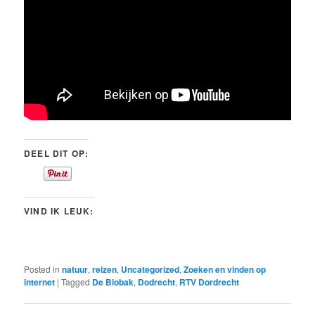
DEEL DIT OP:
VIND IK LEUK:
Posted in
natuur
,
reizen
,
Uncategorized
,
Zoeken en vinden op
internet
|
Tagged
De Biobak
,
Dodrecht
,
RTV Dordrecht