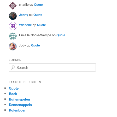
charlie
op
Quote
Janny
op
Quote
Wieneke
op
Quote
Emie le Noble-Wempe
op
Quote
Judy
op
Quote
ZOEKEN
S
e
a
r
LAATSTE BERICHTEN
c
Quote
h
Boek
Buitenspelen
Dennenappels
Kolenboer