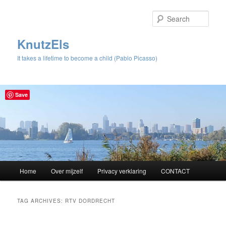
Sear
KnutzEls
It takes a lifetime to become a child (Pablo Picasso)
Save
Main
Home
Over mijzelf
Privacy verklaring
CONTACT
Skip
Skip
menu
to
to
TAG ARCHIVES:
RTV DORDRECHT
primary
secondary