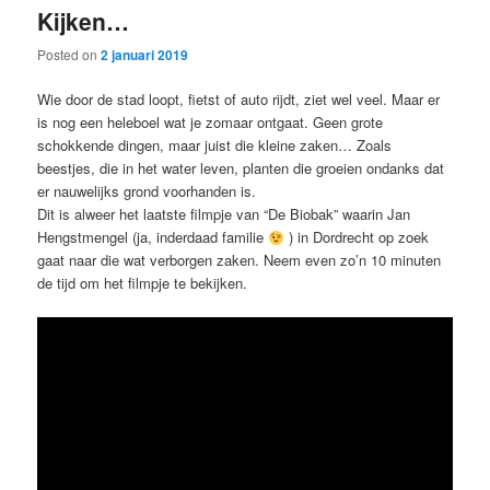
Kijken…
content
content
Posted on
2 januari 2019
Wie door de stad loopt, fietst of auto rijdt, ziet wel veel. Maar er
is nog een heleboel wat je zomaar ontgaat. Geen grote
schokkende dingen, maar juist die kleine zaken… Zoals
beestjes, die in het water leven, planten die groeien ondanks dat
er nauwelijks grond voorhanden is.
Dit is alweer het laatste filmpje van “De Biobak” waarin Jan
Hengstmengel (ja, inderdaad familie
) in Dordrecht op zoek
gaat naar die wat verborgen zaken. Neem even zo’n 10 minuten
de tijd om het filmpje te bekijken.