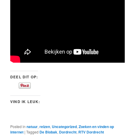
DEEL DIT OP:
VIND IK LEUK:
Posted in
natuur
,
reizen
,
Uncategorized
,
Zoeken en vinden op
internet
|
Tagged
De Biobak
,
Dordrecht
,
RTV Dordrecht