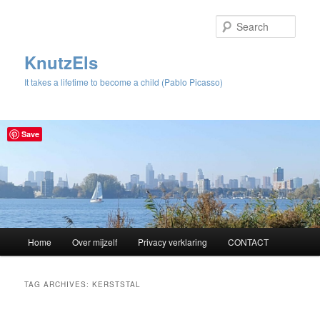
Sear
KnutzEls
It takes a lifetime to become a child (Pablo Picasso)
Save
Main
Home
Over mijzelf
Privacy verklaring
CONTACT
Skip
Skip
menu
to
to
TAG ARCHIVES:
KERSTSTAL
primary
secondary