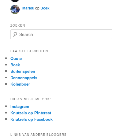
Marlou
op
Boek
ZOEKEN
S
e
a
r
LAATSTE BERICHTEN
c
Quote
h
Boek
Buitenspelen
Dennenappels
Kolenboer
HIER VIND JE ME OOK:
Instagram
Knutzels op Pinterest
Knutzels op Facebook
LINKS VAN ANDERE BLOGGERS