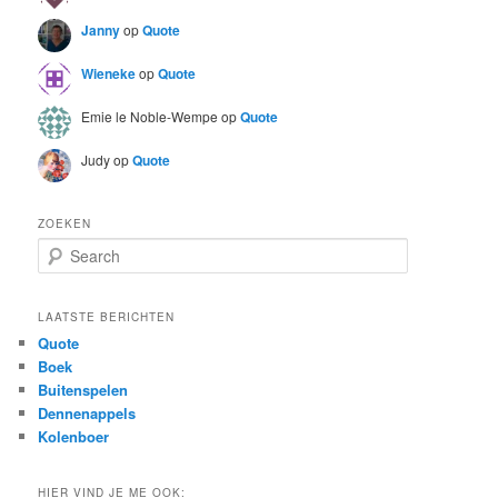
Janny
op
Quote
Wieneke
op
Quote
Emie le Noble-Wempe
op
Quote
Judy
op
Quote
ZOEKEN
S
e
a
r
LAATSTE BERICHTEN
c
Quote
h
Boek
Buitenspelen
Dennenappels
Kolenboer
HIER VIND JE ME OOK: