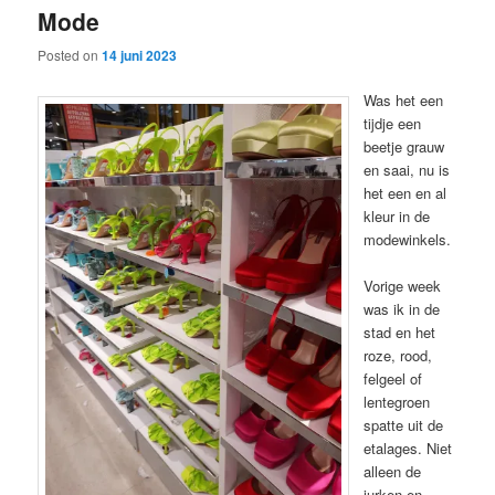
Mode
content
content
Posted on
14 juni 2023
Was het een
tijdje een
beetje grauw
en saai, nu is
het een en al
kleur in de
modewinkels.
Vorige week
was ik in de
stad en het
roze, rood,
felgeel of
lentegroen
spatte uit de
etalages. Niet
alleen de
jurken en