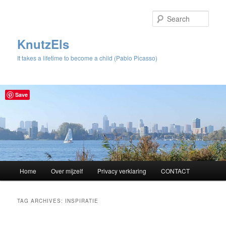
Sear
KnutzEls
It takes a lifetime to become a child (Pablo Picasso)
Save
Main
Home
Over mijzelf
Privacy verklaring
CONTACT
Skip
Skip
menu
to
to
TAG ARCHIVES:
INSPIRATIE
primary
secondary