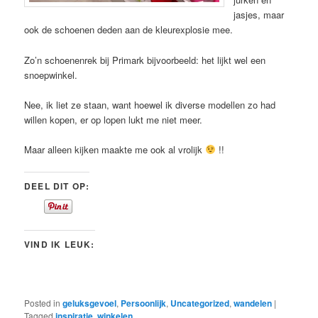
jasjes, maar
ook de schoenen deden aan de kleurexplosie mee.
Zo’n schoenenrek bij Primark bijvoorbeeld: het lijkt wel een
snoepwinkel.
Nee, ik liet ze staan, want hoewel ik diverse modellen zo had
willen kopen, er op lopen lukt me niet meer.
Maar alleen kijken maakte me ook al vrolijk
!!
DEEL DIT OP:
VIND IK LEUK:
Posted in
geluksgevoel
,
Persoonlijk
,
Uncategorized
,
wandelen
|
Tagged
inspiratie
,
winkelen