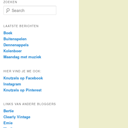
ZOEKEN
S
e
a
r
LAATSTE BERICHTEN
c
Boek
h
Buitenspelen
Dennenappels
Kolenboer
Maandag met muziek
HIER VIND JE ME OOK:
Knutzels op Facebook
Instagram
Knutzels op Pinterest
LINKS VAN ANDERE BLOGGERS
Bertie
Clearly Vintage
Emie