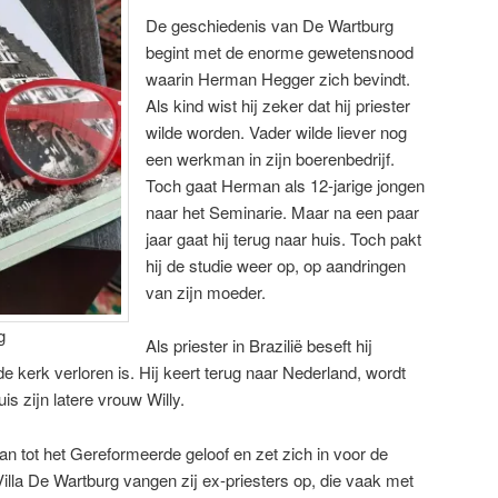
De geschiedenis van De Wartburg
begint met de enorme gewetensnood
waarin Herman Hegger zich bevindt.
Als kind wist hij zeker dat hij priester
wilde worden. Vader wilde liever nog
een werkman in zijn boerenbedrijf.
Toch gaat Herman als 12-jarige jongen
naar het Seminarie. Maar na een paar
jaar gaat hij terug naar huis. Toch pakt
hij de studie weer op, op aandringen
van zijn moeder.
g
Als priester in Brazilië beseft hij
 de kerk verloren is. Hij keert terug naar Nederland, wordt
is zijn latere vrouw Willy.
n tot het Gereformeerde geloof en zet zich in voor de
Villa De Wartburg vangen zij ex-priesters op, die vaak met