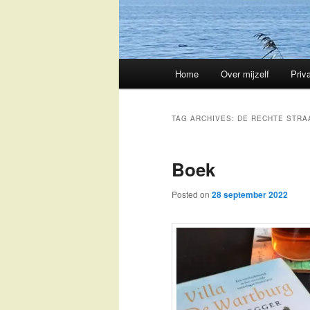
Main
Home
Over mijzelf
Priv
Skip
Skip
menu
to
to
TAG ARCHIVES:
DE RECHTE STRA
primary
secondary
Boek
content
content
Posted on
28 september 2022