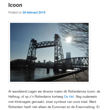
Icoon
content
content
Posted on
26 februari 2019
Al wandelend zagen we diverse malen dit Rotterdamse icoon: de
Hefbrug, of op z’n Rotterdams kortweg
De Hef
. Nog ouderwets
met klinknagels gemaakt, stoer symbool van onze stad. Want
Rotterdam heeft niet alleen de Euromast en de Erasmusbrug. Er