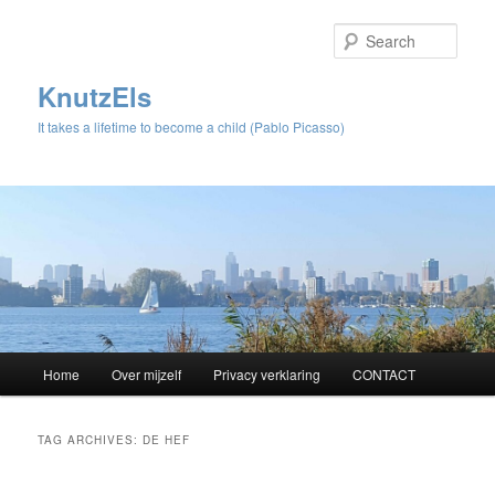
Sear
KnutzEls
It takes a lifetime to become a child (Pablo Picasso)
Main
Home
Over mijzelf
Privacy verklaring
CONTACT
Skip
Skip
menu
to
to
TAG ARCHIVES:
DE HEF
primary
secondary