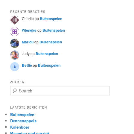
RECENTE REACTIES
Charlie
op
Buitenspelen
Wieneke
op
Buitenspelen
Marlou
op
Buitenspelen
Judy
op
Buitenspelen
Bettie
op
Buitenspelen
ZOEKEN
S
e
a
r
LAATSTE BERICHTEN
c
Buitenspelen
h
Dennenappels
Kolenboer
Maandag met muziek