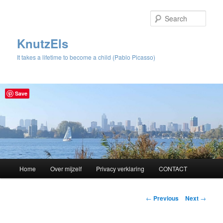
Sear
KnutzEls
It takes a lifetime to become a child (Pablo Picasso)
Save
Main
Home
Over mijzelf
Privacy verklaring
CONTACT
Skip
menu
to
Post
←
Previous
Next
→
navigation
primary