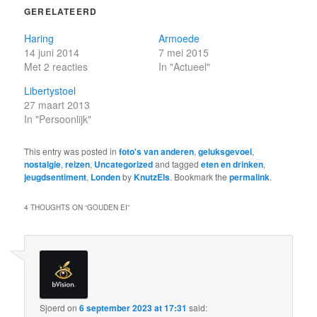
GERELATEERD
Haring
Armoede
14 juni 2014
7 mei 2015
Met 2 reacties
In "Actueel"
Libertystoel
27 maart 2013
In "Persoonlijk"
This entry was posted in
foto's van anderen
,
geluksgevoel
,
nostalgie
,
reizen
,
Uncategorized
and tagged
eten en drinken
,
jeugdsentiment
,
Londen
by
KnutzEls
. Bookmark the
permalink
.
4 THOUGHTS ON “
GOUDEN EI
”
Sjoerd
on
6 september 2023 at 17:31
said: