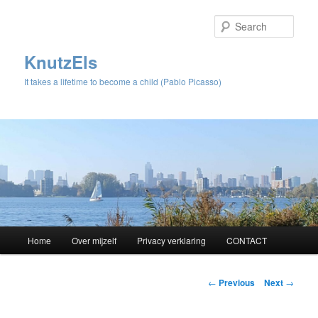
Sear
KnutzEls
It takes a lifetime to become a child (Pablo Picasso)
Main
Home
Over mijzelf
Privacy verklaring
CONTACT
Skip
menu
to
Post
←
Previous
Next
→
navigation
primary