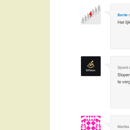
Bertie
Het li
Sjoerd
Slopen
te ver
Marlika