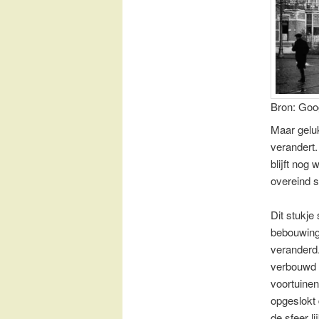
Bron: Goog
Maar geluk
verandert.
blijft nog
overeind 
Dit stukje 
bebouwing 
veranderd.
verbouwd i
voortuinen
opgeslokt d
de sfeer l