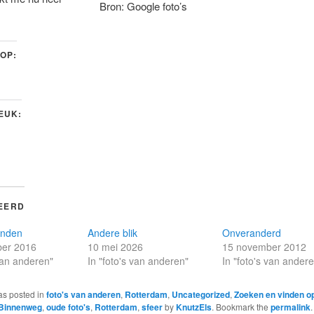
Bron: Google foto’s
 OP:
LEUK:
EERD
onden
Andere blik
Onveranderd
er 2016
10 mei 2026
15 november 2012
 van anderen"
In "foto's van anderen"
In "foto's van ander
as posted in
foto's van anderen
,
Rotterdam
,
Uncategorized
,
Zoeken en vinden op
Binnenweg
,
oude foto's
,
Rotterdam
,
sfeer
by
KnutzEls
. Bookmark the
permalink
.