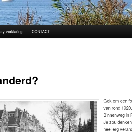
acy verklaring
CONTACT
anderd?
Gek om een fot
van rond 1920,
Binnenweg in 
Je zou denken 
heel erg veran