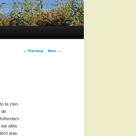
Post
←
Previous
Next
→
navigation
o te zien
 de
Rotterdam.
dat alles
derd was.