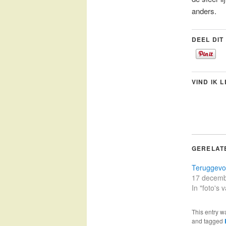
anders.
DEEL DIT
VIND IK 
GERELAT
Teruggev
17 decemb
In "foto's
This entry w
and tagged