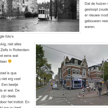
Dat de huizen 
gesloopt zoude
er nieuwe mod
gebouwen nee
waren.
le foto’s
kig, niet alles
 Zelfs in Rotterdam
 wel eens wat
staan
stad is qua
niet erg veel
 Een beetje
s er wel. De
 zijn deels
oor het trottoir. En
ijkt me nu heel