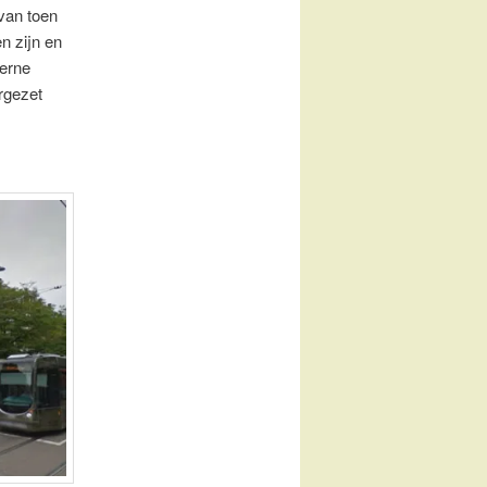
van toen
n zijn en
erne
rgezet