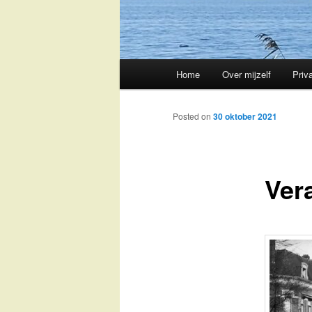
Main
Home
Over mijzelf
Priv
Skip
menu
to
Posted on
30 oktober 2021
primary
Ver
content