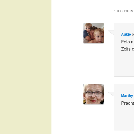
5 THOUGHTS 
Aukje
Foto m
Zelfs 
Marthy
Pracht