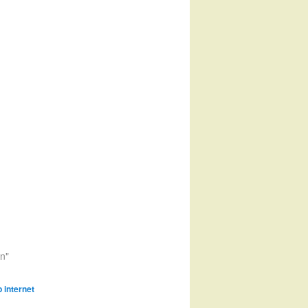
en"
 internet