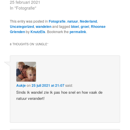
25 februari 2021
In "Fotografie"
This entry was posted in
Fotografie
,
natuur
,
Nederland
,
Uncategorized
,
wandelen
and tagged
bloei
,
groei
,
Rhoonse
Grienden
by
KnutzEls
. Bookmark the
permalink
.
8 THOUGHTS ON “
JUNGLE
”
Aukje
on
25 juli 2021 at 21:07
said:
Sinds ik wandel zie ik pas hoe snel en hoe vaak de
natuur verandert!