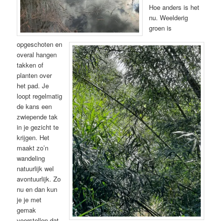
Hoe anders is het
nu. Weelderig
groen is
opgeschoten en
overal hangen
takken of
planten over
het pad. Je
loopt regelmatig
de kans een
zwiepende tak
in je gezicht te
krijgen. Het
maakt zo’n
wandeling
natuurlijk wel
avontuurlijk. Zo
nu en dan kun
je je met
gemak
voorstellen dat