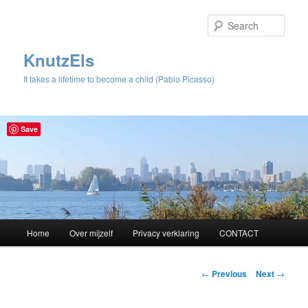
Sear
KnutzEls
It takes a lifetime to become a child (Pablo Picasso)
Save
Main
Home
Over mijzelf
Privacy verklaring
CONTACT
Skip
menu
to
Post
←
Previous
Next
→
navigation
primary