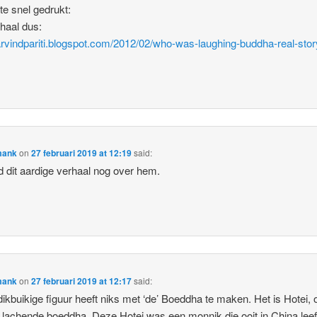
 te snel gedrukt:
rhaal dus:
/arvindpariti.blogspot.com/2012/02/who-was-laughing-buddha-real-stor
mank
on
27 februari 2019 at 12:19
said:
d dit aardige verhaal nog over hem.
mank
on
27 februari 2019 at 12:17
said:
ikbuikige figuur heeft niks met ‘de’ Boeddha te maken. Het is Hotei, 
 lachende boeddha. Deze Hotei was een monnik die ooit in China lee