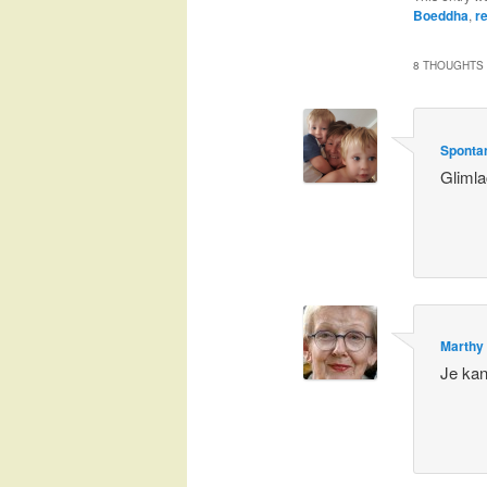
Boeddha
,
r
8 THOUGHTS 
Spontan
Gliml
Marthy
Je kan