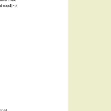
ot redelijke
agged