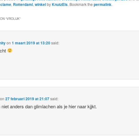
eclame
,
Rotterdaml
,
winkel
by
KnutzEls
. Bookmark the
permalink
.
ON “
VROLIJK
”
ity
on
1 maart 2019 at 13:20
said:
acht
on
27 februari 2019 at 21:07
said:
 niet anders dan glimlachen als je hier naar kjjkt.