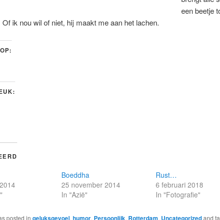
een beetje t
. Of ik nou wil of niet, hij maakt me aan het lachen.
 OP:
LEUK:
EERD
Boeddha
Rust…
 2014
25 november 2014
6 februari 2018
"
In "Azië"
In "Fotografie"
as posted in
geluksgevoel
,
humor
,
Persoonlijk
,
Rotterdam
,
Uncategorized
and t