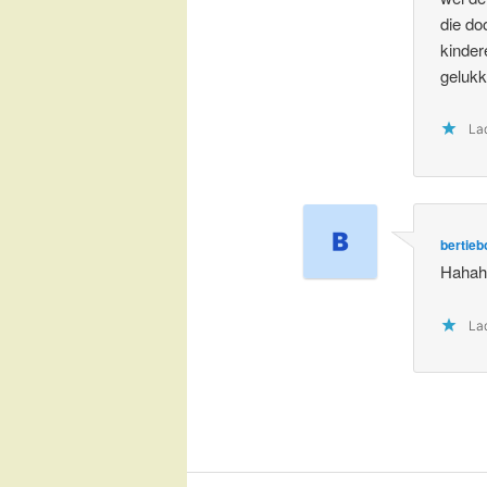
die doo
kinder
gelukk
Lad
bertieb
Hahaha
Lad