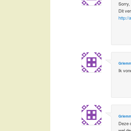
Sorry,
Dit ve
http:/
Griem
Ik von
Griem
Deze d
wel de