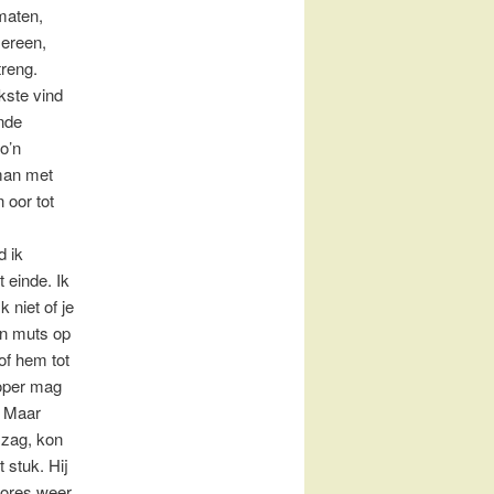
maten,
ereen,
reng.
kste vind
ende
o’n
man met
 oor tot
d ik
 einde. Ik
k niet of je
n muts op
of hem tot
oper mag
. Maar
 zag, kon
t stuk. Hij
sores weer