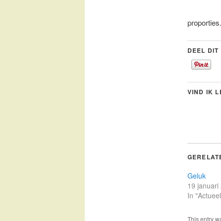
proporties
DEEL DIT
VIND IK 
GERELAT
Geluk
19 januari
In "Actueel
This entry w