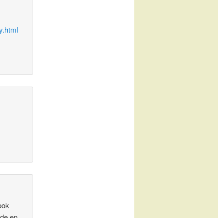
y.html
ook
fde en