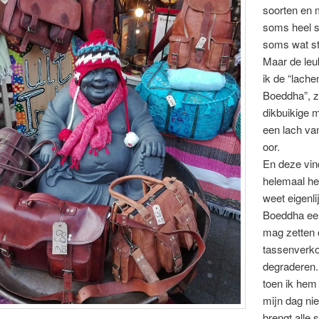
soorten en 
soms heel s
soms wat st
Maar de leu
ik de “lach
Boeddha”, z
dikbuikige 
een lach van
oor.
En deze vin
helemaal het
weet eigenlij
Boeddha ee
mag zetten 
tassenverk
degraderen
toen ik hem
mijn dag nie
brengt alle 