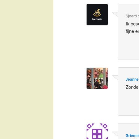
Sjoerd
Ik bes
fijne 
Jeanne
Zonde
Griem