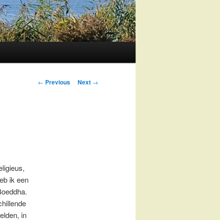
Post
←
Previous
Next
→
navigation
eligieus,
eb ik een
Boeddha.
chillende
lden, in