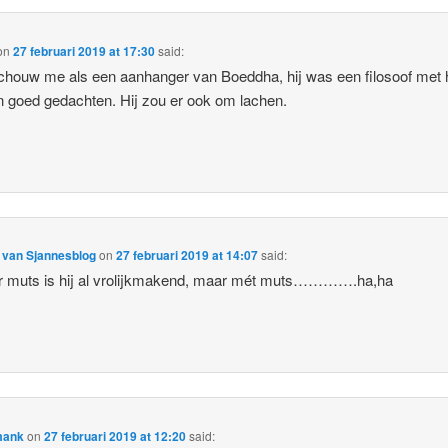
on
27 februari 2019 at 17:30
said:
chouw me als een aanhanger van Boeddha, hij was een filosoof met 
en goed gedachten. Hij zou er ook om lachen.
 van Sjannesblog
on
27 februari 2019 at 14:07
said:
r muts is hij al vrolijkmakend, maar mét muts………….ha,ha
mank
on
27 februari 2019 at 12:20
said: