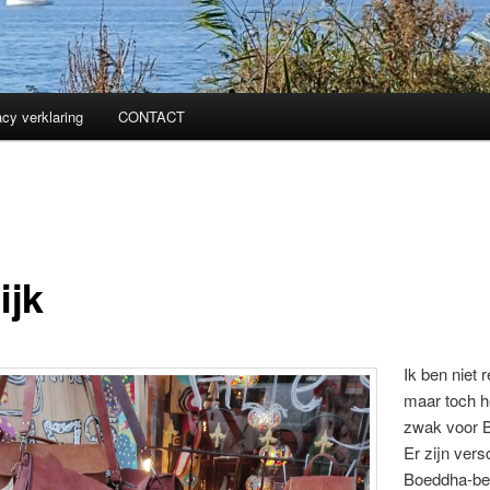
acy verklaring
CONTACT
ijk
Ik ben niet r
maar toch h
zwak voor 
Er zijn vers
Boeddha-bee