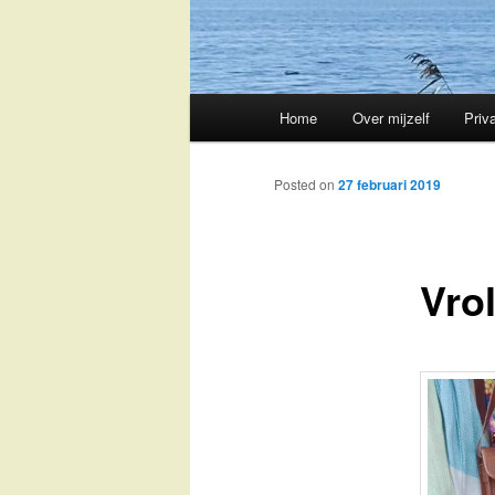
Main
Home
Over mijzelf
Priv
Skip
menu
to
Posted on
27 februari 2019
primary
Vrol
content