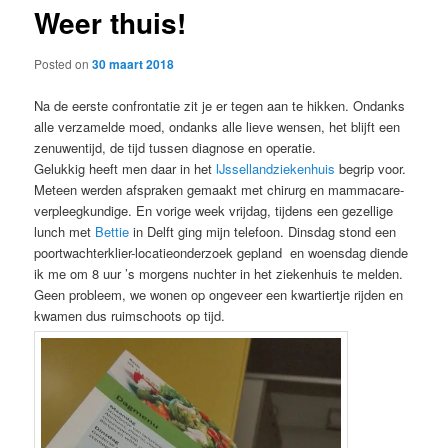
Weer thuis!
content
Posted on
30 maart 2018
Na de eerste confrontatie zit je er tegen aan te hikken. Ondanks
alle verzamelde moed, ondanks alle lieve wensen, het blijft een
zenuwentijd, de tijd tussen diagnose en operatie.
Gelukkig heeft men daar in het
IJssellandziekenhuis
begrip voor.
Meteen werden afspraken gemaakt met chirurg en mammacare-
verpleegkundige. En vorige week vrijdag, tijdens een gezellige
lunch met
Bettie
in Delft ging mijn telefoon. Dinsdag stond een
poortwachterklier-locatieonderzoek gepland en woensdag diende
ik me om 8 uur ’s morgens nuchter in het ziekenhuis te melden.
Geen probleem, we wonen op ongeveer een kwartiertje rijden en
kwamen dus ruimschoots op tijd.