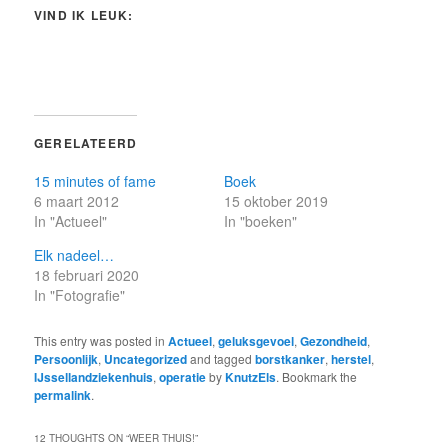
VIND IK LEUK:
GERELATEERD
15 minutes of fame
Boek
6 maart 2012
15 oktober 2019
In "Actueel"
In "boeken"
Elk nadeel…
18 februari 2020
In "Fotografie"
This entry was posted in
Actueel
,
geluksgevoel
,
Gezondheid
,
Persoonlijk
,
Uncategorized
and tagged
borstkanker
,
herstel
,
IJssellandziekenhuis
,
operatie
by
KnutzEls
. Bookmark the
permalink
.
12 THOUGHTS ON “
WEER THUIS!
”