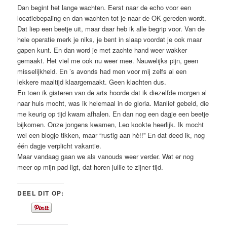
Dan begint het lange wachten. Eerst naar de echo voor een
locatiebepaling en dan wachten tot je naar de OK gereden wordt.
Dat liep een beetje uit, maar daar heb ik alle begrip voor. Van de
hele operatie merk je niks, je bent in slaap voordat je ook maar
gapen kunt. En dan word je met zachte hand weer wakker
gemaakt. Het viel me ook nu weer mee. Nauwelijks pijn, geen
misselijkheid. En ’s avonds had men voor mij zelfs al een
lekkere maaltijd klaargemaakt. Geen klachten dus.
En toen ik gisteren van de arts hoorde dat ik diezelfde morgen al
naar huis mocht, was ik helemaal in de gloria. Manlief gebeld, die
me keurig op tijd kwam afhalen. En dan nog een dagje een beetje
bijkomen. Onze jongens kwamen, Leo kookte heerlijk. Ik mocht
wel een blogje tikken, maar “rustig aan hè!!” En dat deed ik, nog
één dagje verplicht vakantie.
Maar vandaag gaan we als vanouds weer verder. Wat er nog
meer op mijn pad ligt, dat horen jullie te zijner tijd.
DEEL DIT OP: