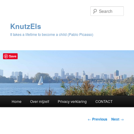
Sear
KnutzEls
It takes a lifetime to become a child (Pablo Picasso)
Save
Main
Home
Over mijzelf
Privacy verklaring
CONTACT
Skip
menu
to
Post
←
Previous
Next
→
navigation
primary