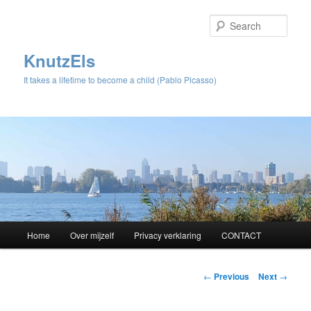
Sear
KnutzEls
It takes a lifetime to become a child (Pablo Picasso)
Main
Home
Over mijzelf
Privacy verklaring
CONTACT
Skip
menu
to
Post
←
Previous
Next
→
navigation
primary