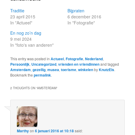
Traditie
Bijpraten
23 april 2015
6 december 2016
In "Actueel"
In "Fotografie"
En nog zo’n dag
9 mei 2024
In "foto's van anderen"
This entry was posted in
Actueel
,
Fotografie
,
Nederland
,
Persoonlijk
,
Uncategorized
,
vrienden en vriendinnen
and tagged
Amsterdam
,
gezellig
,
musea
,
toerisme
,
winkelen
by
KnutzEls
.
Bookmark the
permalink
.
2 THOUGHTS ON “
AMSTERDAM
”
Marthy
on
6 januari 2016 at 10:18
said: