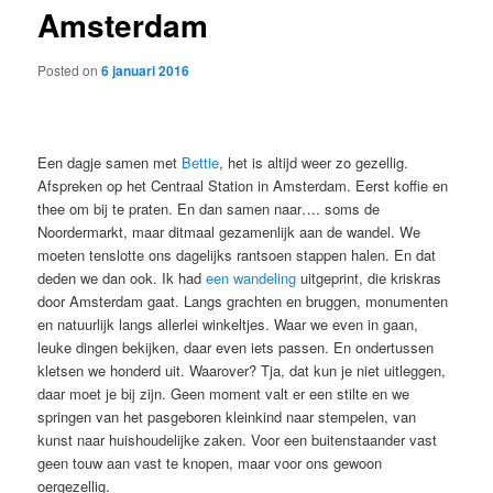
Amsterdam
content
Posted on
6 januari 2016
Een dagje samen met
Bettie
, het is altijd weer zo gezellig.
Afspreken op het Centraal Station in Amsterdam. Eerst koffie en
thee om bij te praten. En dan samen naar…. soms de
Noordermarkt, maar ditmaal gezamenlijk aan de wandel. We
moeten tenslotte ons dagelijks rantsoen stappen halen. En dat
deden we dan ook. Ik had
een wandeling
uitgeprint, die kriskras
door Amsterdam gaat. Langs grachten en bruggen, monumenten
en natuurlijk langs allerlei winkeltjes. Waar we even in gaan,
leuke dingen bekijken, daar even iets passen. En ondertussen
kletsen we honderd uit. Waarover? Tja, dat kun je niet uitleggen,
daar moet je bij zijn. Geen moment valt er een stilte en we
springen van het pasgeboren kleinkind naar stempelen, van
kunst naar huishoudelijke zaken. Voor een buitenstaander vast
geen touw aan vast te knopen, maar voor ons gewoon
oergezellig.