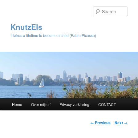
Sear
KnutzEls
It takes a lifetime to become a child (Pablo Picasso)
Main
Home
Over mijzelf
Privacy verklaring
CONTACT
Skip
menu
to
Post
←
Previous
Next
→
navigation
primary