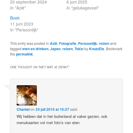
20 september 2024
6 juni 2025
In "Azië"
In "geluksgevoel"
Boek
11 juni 2023
In "Persoonlijk"
This entry was posted in
Azië
,
Fotografie
,
Persoonlijk
,
reizen
and
tagged
eten en drinken
,
Japan
,
reizen
,
Tokio
by
KnutzEls
. Bookmark
the
permalink
.
ONE THOUGHT ON “
NIET WAT JE DENKT
”
Chantal
on
24 juli 2015 at 10:27
said:
Wij hebben dat in het buitenland al vaker gezien, ook
menukaarten vol met foto’s van eten