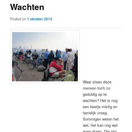
Wachten
content
Posted on
1 oktober 2014
Waar staan deze
mensen toch zo
geduldig op te
wachten? Het is nog
een beetje mistig en
tamelijk vroeg.
Sommigen weten het
wel, het kan nog wel
even duren. Die zijn