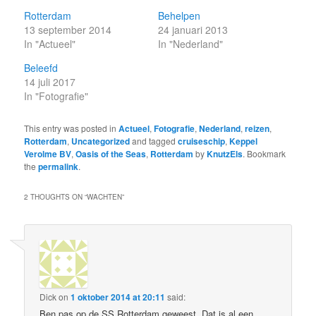
Rotterdam
Behelpen
13 september 2014
24 januari 2013
In "Actueel"
In "Nederland"
Beleefd
14 juli 2017
In "Fotografie"
This entry was posted in
Actueel
,
Fotografie
,
Nederland
,
reizen
,
Rotterdam
,
Uncategorized
and tagged
cruiseschip
,
Keppel
Verolme BV
,
Oasis of the Seas
,
Rotterdam
by
KnutzEls
. Bookmark
the
permalink
.
2 THOUGHTS ON “
WACHTEN
”
Dick
on
1 oktober 2014 at 20:11
said:
Ben pas op de SS Rotterdam geweest. Dat is al een