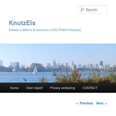
Sear
KnutzEls
It takes a lifetime to become a child (Pablo Picasso)
Main
Home
Over mijzelf
Privacy verklaring
CONTACT
Skip
menu
to
Post
←
Previous
Next
→
navigation
primary