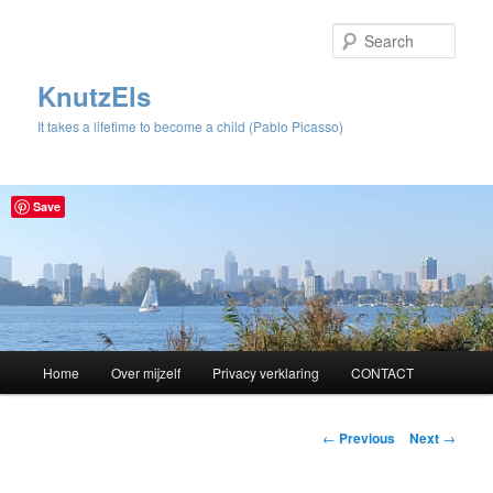
Sear
KnutzEls
It takes a lifetime to become a child (Pablo Picasso)
Save
Main
Home
Over mijzelf
Privacy verklaring
CONTACT
Skip
menu
to
Post
←
Previous
Next
→
navigation
primary