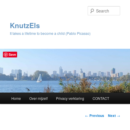
Sear
KnutzEls
It takes a lifetime to become a child (Pablo Picasso)
Save
Main
Home
Over mijzelf
Privacy verklaring
CONTACT
Skip
menu
to
Post
←
Previous
Next
→
navigation
primary