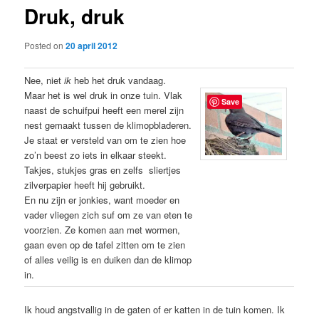
Druk, druk
content
Posted on
20 april 2012
Nee, niet
ik
heb het druk vandaag.
Maar het is wel druk in onze tuin. Vlak
Save
naast de schuifpui heeft een merel zijn
nest gemaakt tussen de klimopbladeren.
Je staat er versteld van om te zien hoe
zo’n beest zo iets in elkaar steekt.
Takjes, stukjes gras en zelfs sliertjes
zilverpapier heeft hij gebruikt.
En nu zijn er jonkies, want moeder en
vader vliegen zich suf om ze van eten te
voorzien. Ze komen aan met wormen,
gaan even op de tafel zitten om te zien
of alles veilig is en duiken dan de klimop
in.
Ik houd angstvallig in de gaten of er katten in de tuin komen. Ik