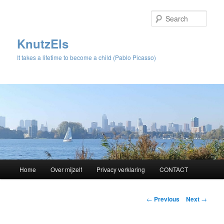
Sear
KnutzEls
It takes a lifetime to become a child (Pablo Picasso)
Main
Home
Over mijzelf
Privacy verklaring
CONTACT
Skip
menu
to
Post
←
Previous
Next
→
navigation
primary