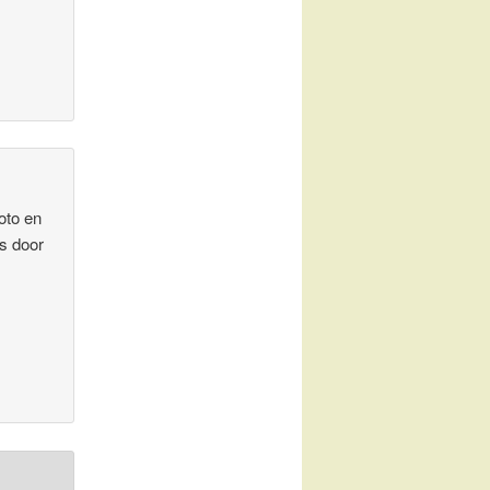
foto en
os door