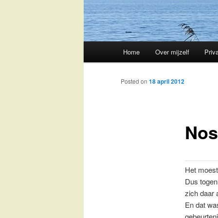
Main
Home
Over mijzelf
Priv
Skip
menu
to
Posted on
18 april 2012
primary
Nos
content
Het moest
Dus togen 
zich daar 
En dat was
gebeurteni