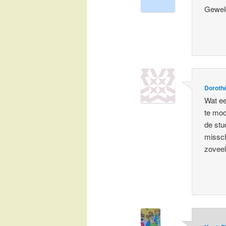
Geweld
Doroth
Wat ee
te moo
de stu
missch
zoveel