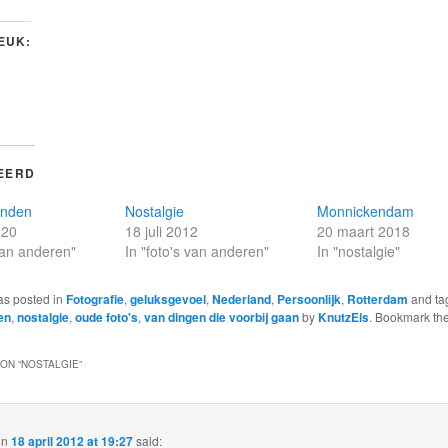
LEUK:
EERD
onden
Nostalgie
Monnickendam
020
18 juli 2012
20 maart 2018
 van anderen"
In "foto's van anderen"
In "nostalgie"
as posted in
Fotografie
,
geluksgevoel
,
Nederland
,
Persoonlijk
,
Rotterdam
and ta
en
,
nostalgie
,
oude foto's
,
van dingen die voorbij gaan
by
KnutzEls
. Bookmark th
ON “
NOSTALGIE
”
on
18 april 2012 at 19:27
said: