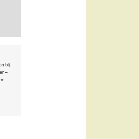
on bij
er –
een