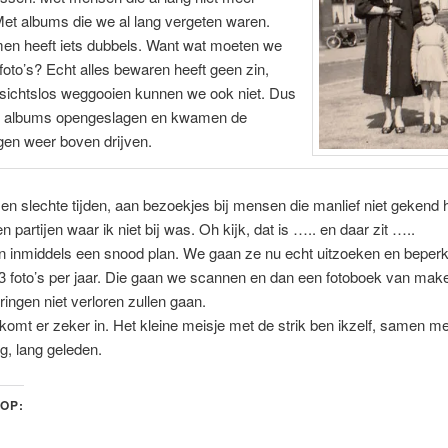
et albums die we al lang vergeten waren.
men heeft iets dubbels. Want wat moeten we
 foto’s? Echt alles bewaren heeft geen zin,
sichtslos weggooien kunnen we ook niet. Dus
 albums opengeslagen en kwamen de
gen weer boven drijven.
en slechte tijden, aan bezoekjes bij mensen die manlief niet gekend 
en partijen waar ik niet bij was. Oh kijk, dat is ….. en daar zit …..
 inmiddels een snood plan. We gaan ze nu echt uitzoeken en beperk
3 foto’s per jaar. Die gaan we scannen en dan een fotoboek van mak
ringen niet verloren zullen gaan.
komt er zeker in. Het kleine meisje met de strik ben ikzelf, samen me
ng, lang geleden.
 OP: