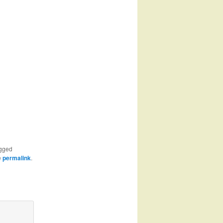
gged
e
permalink
.