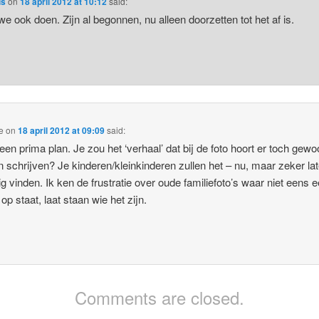
ls
on
18 april 2012 at 10:12
said:
e ook doen. Zijn al begonnen, nu alleen doorzetten tot het af is.
e
on
18 april 2012 at 09:09
said:
 een prima plan. Je zou het ‘verhaal’ dat bij de foto hoort er toch gewo
 schrijven? Je kinderen/kleinkinderen zullen het – nu, maar zeker lat
ig vinden. Ik ken de frustratie over oude familiefoto’s waar niet eens 
op staat, laat staan wie het zijn.
Comments are closed.