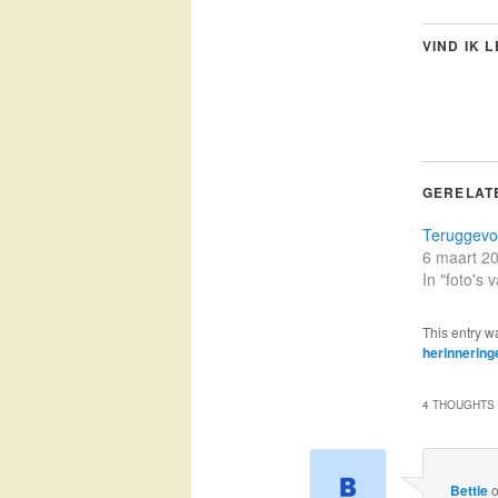
VIND IK 
GERELAT
Teruggev
6 maart 2
In "foto's
This entry w
herinnering
4 THOUGHTS 
Bettie