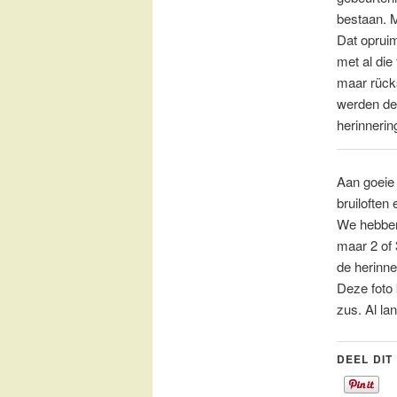
bestaan. M
Dat oprui
met al die
maar rück
werden de
herinnerin
Aan goeie 
bruiloften 
We hebben
maar 2 of 
de herinne
Deze foto 
zus. Al la
DEEL DIT