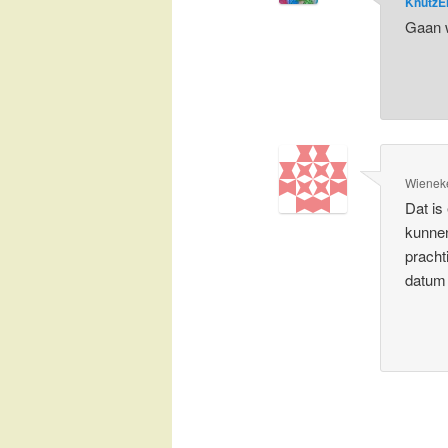
KnutzE
Gaan w
Wienek
Dat is
kunnen
pracht
datum 