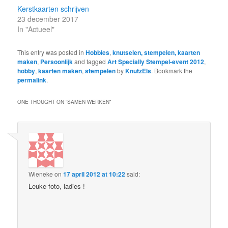
Kerstkaarten schrijven
23 december 2017
In "Actueel"
This entry was posted in
Hobbies
,
knutselen, stempelen, kaarten
maken
,
Persoonlijk
and tagged
Art Specially Stempel-event 2012
,
hobby
,
kaarten maken
,
stempelen
by
KnutzEls
. Bookmark the
permalink
.
ONE THOUGHT ON “
SAMEN WERKEN
”
Wieneke
on
17 april 2012 at 10:22
said:
Leuke foto, ladies !