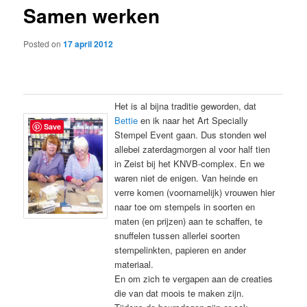
Samen werken
content
Posted on
17 april 2012
Het is al bijna traditie geworden, dat
Bettie
en ik naar het Art Specially
Save
Stempel Event gaan. Dus stonden wel
allebei zaterdagmorgen al voor half tien
in Zeist bij het KNVB-complex. En we
waren niet de enigen. Van heinde en
verre komen (voornamelijk) vrouwen hier
naar toe om stempels in soorten en
maten (en prijzen) aan te schaffen, te
snuffelen tussen allerlei soorten
stempelinkten, papieren en ander
materiaal.
En om zich te vergapen aan de creaties
die van dat moois te maken zijn.