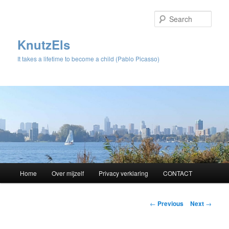
Sear
KnutzEls
It takes a lifetime to become a child (Pablo Picasso)
Main
Home
Over mijzelf
Privacy verklaring
CONTACT
Skip
menu
to
Post
←
Previous
Next
→
navigation
primary