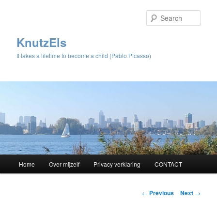
Sear
KnutzEls
It takes a lifetime to become a child (Pablo Picasso)
Main
Home
Over mijzelf
Privacy verklaring
CONTACT
Skip
menu
to
Post
←
Previous
Next
→
navigation
primary