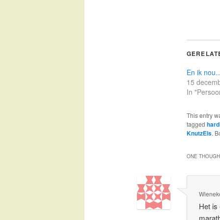
GERELAT
En ik nou
15 decemb
In "Persoon
This entry w
tagged
hard
KnutzEls
. 
ONE THOUGHT
Wienek
Het is
marat