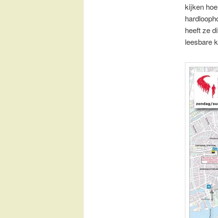
kijken hoe
hardlooph
heeft ze d
leesbare k