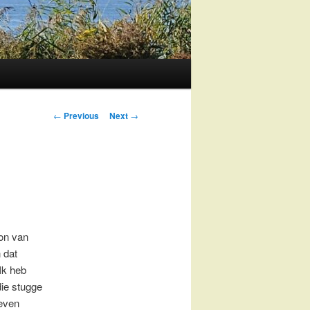
Post
←
Previous
Next
→
navigation
hon van
 dat
Ik heb
die stugge
 even