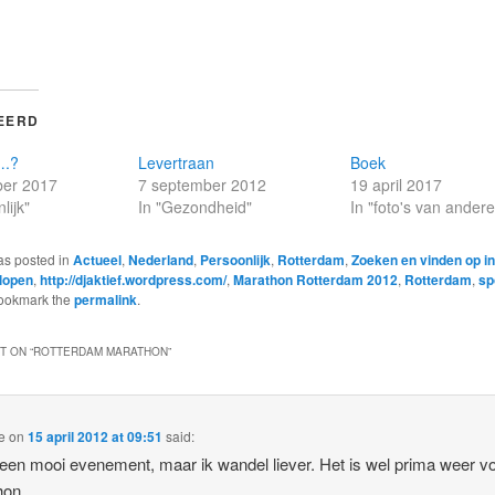
EERD
….?
Levertraan
Boek
er 2017
7 september 2012
19 april 2017
lijk"
In "Gezondheid"
In "foto's van ander
as posted in
Actueel
,
Nederland
,
Persoonlijk
,
Rotterdam
,
Zoeken en vinden op in
lopen
,
http://djaktief.wordpress.com/
,
Marathon Rotterdam 2012
,
Rotterdam
,
sp
Bookmark the
permalink
.
 ON “
ROTTERDAM MARATHON
”
e
on
15 april 2012 at 09:51
said:
 een mooi evenement, maar ik wandel liever. Het is wel prima weer v
hon.