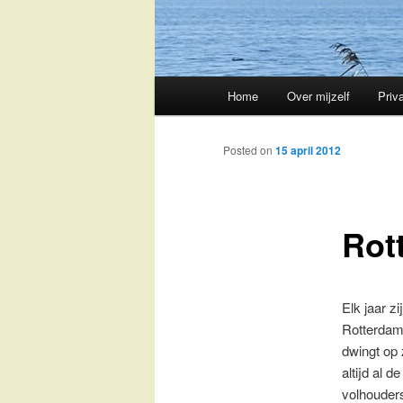
Main
Home
Over mijzelf
Priv
Skip
menu
to
Posted on
15 april 2012
primary
Rot
content
Elk jaar z
Rotterdam.
dwingt op 
altijd al 
volhouders