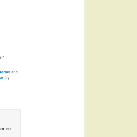
en"
ternet
and
ort
by
oor de