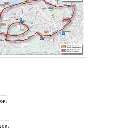
 OP:
LEUK: