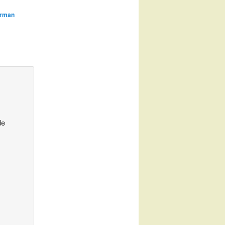
rman
de