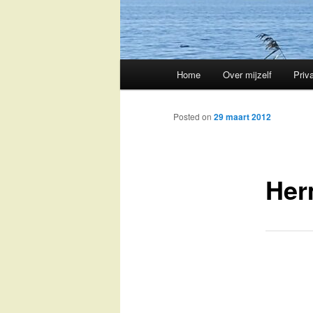
Main
Home
Over mijzelf
Priv
Skip
menu
to
Posted on
29 maart 2012
primary
Her
content