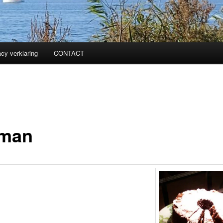
acy verklaring
CONTACT
man