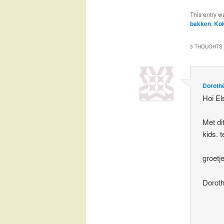
This entry w
bakken
,
Ko
3 THOUGHTS 
Doroth
Hoi El
Met di
kids. 
groetj
Dorot