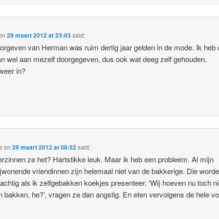
on
29 maart 2012 at 23:03
said:
orgeven van Herman was ruim dertig jaar gelden in de mode. Ik heb
 wel aan mezelf doorgegeven, dus ook wat deeg zelf gehouden.
 weer in?
e
on
29 maart 2012 at 08:52
said:
rzinnen ze het? Hartstikke leuk. Maar ik heb een probleem. Al mijn
ijwonende vriendinnen zijn helemaal niet van de bakkerige. Die worde
chtig als ik zelfgebakken koekjes presenteer. ‘Wij hoeven nu toch ni
n bakken, he?’, vragen ze dan angstig. En eten vervolgens de hele v