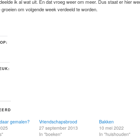
 deelde ik al wat uit. En dat vroeg weer om meer. Dus staat er hier 
 groeien om volgende week verdeeld te worden.
 OP:
LEUK:
EERD
 daar gemalen?
Vriendschapsbrood
Bakken
2025
27 september 2013
10 mei 2022
s"
In "boeken"
In "huishouden"