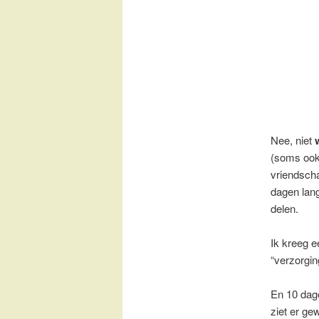
Nee, niet
w
(soms ook
vriendscha
dagen lan
delen.
Ik kreeg e
“verzorgin
En 10 dage
ziet er gew