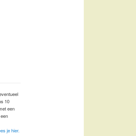
eventueel
ns 10
 met een
 een
es je hier.