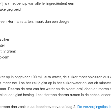
ij is (met behulp van allerlei ingrediënten) een
cake gegroeid.
lf een Herman starten, maak dan een deegje
suiker
ter
st (7 gram)
 bloem
ker op in ongeveer 100 ml. lauw water, de suiker moet oplossen dus 
ts meer toe. Los het zakje gist op in het suikerwater en laat dit minste
aan. Daarna de rest van het water en de bloem erbij doen en roeren
el tot een glad beslag. Laat Herman daarna rusten in de schaal onder
erman dan zoals staat beschreven vanaf dag 2.
De verzorgingstips le