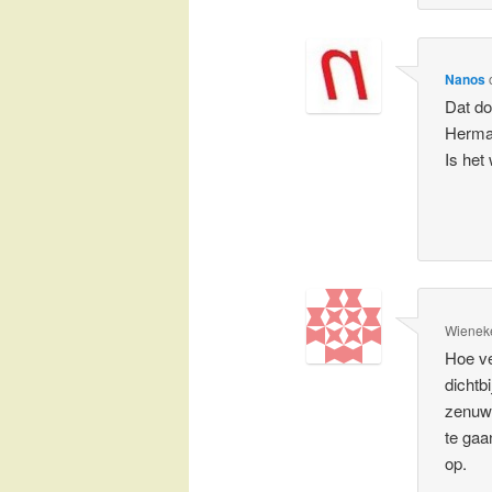
Nanos
Dat do
Herman
Is het
Wienek
Hoe ve
dichtb
zenuwa
te gaa
op.