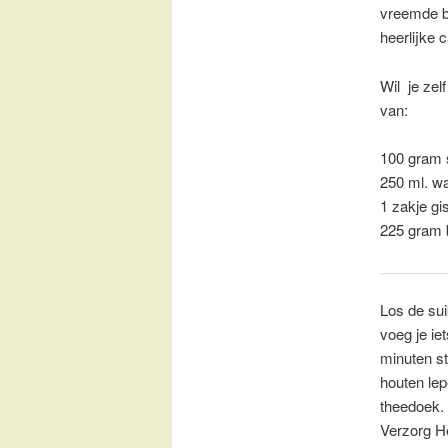
vreemde br
heerlijke 
Wil je ze
van:
100 gram 
250 ml. wa
1 zakje gi
225 gram
Los de sui
voeg je ie
minuten st
houten lep
theedoek.
Verzorg H