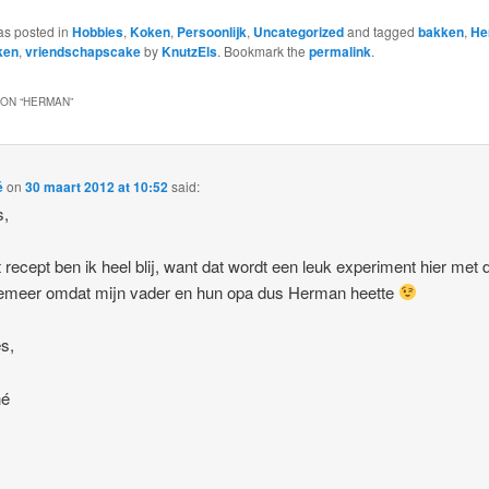
as posted in
Hobbies
,
Koken
,
Persoonlijk
,
Uncategorized
and tagged
bakken
,
He
ken
,
vriendschapscake
by
KnutzEls
. Bookmark the
permalink
.
ON “
HERMAN
”
é
on
30 maart 2012 at 10:52
said:
s,
t recept ben ik heel blij, want dat wordt een leuk experiment hier met 
temeer omdat mijn vader en hun opa dus Herman heette
es,
hé