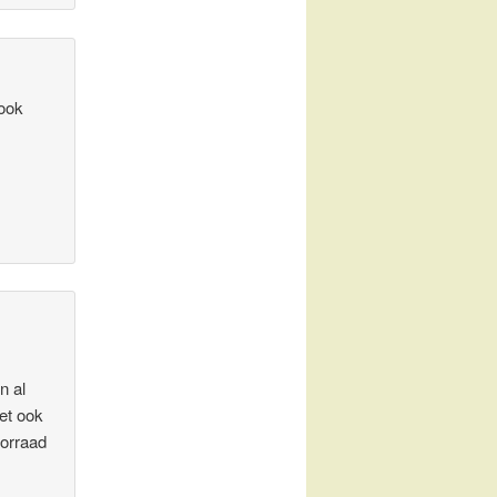
 ook
n al
et ook
oorraad