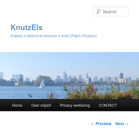
Sear
KnutzEls
It takes a lifetime to become a child (Pablo Picasso)
Main
Home
Over mijzelf
Privacy verklaring
CONTACT
Skip
menu
to
Post
←
Previous
Next
→
navigation
primary