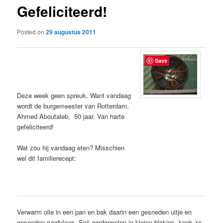
Gefeliciteerd!
content
Posted on
29 augustus 2011
Save
Deze week geen spreuk. Want vandaag
wordt de burgemeester van Rotterdam,
Ahmed Aboutaleb, 50 jaar. Van harte
gefeliciteerd!
Wat zou hij vandaag eten? Misschien
wel dit familierecept:
Verwarm olie in een pan en bak daarin een gesneden uitje en
gesneden rundvlees. Snij aardappelen in kleine blokjes, kook ze