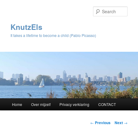
Sear
KnutzEls
It takes a lifetime to become a child (Pablo Picasso)
Main
Home
Over mijzelf
Privacy verklaring
CONTACT
Skip
menu
to
Post
←
Previous
Next
→
navigation
primary