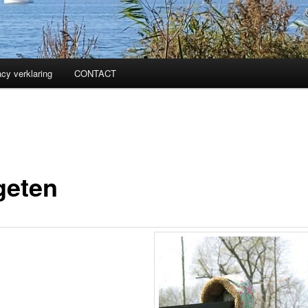
acy verklaring
CONTACT
geten