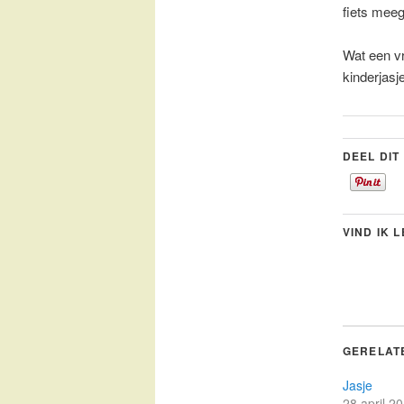
fiets me
Wat een v
kinderjasje
DEEL DIT
VIND IK 
GERELAT
Jasje
28 april 2