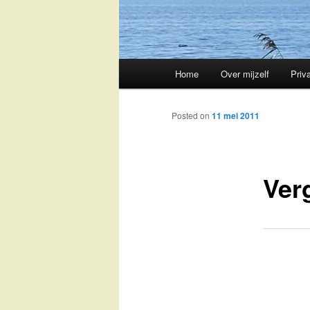
Main
Home
Over mijzelf
Priv
Skip
menu
to
Posted on
11 mei 2011
primary
Ver
content