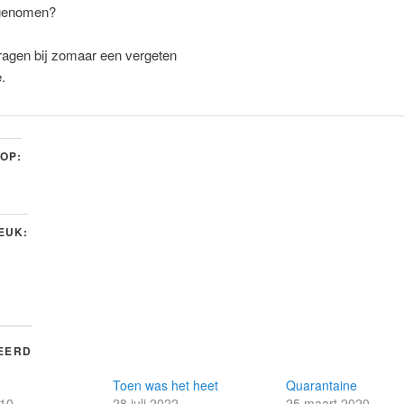
egenomen?
ragen bij zomaar een vergeten
.
 OP:
LEUK:
EERD
Toen was het heet
Quarantaine
010
28 juli 2022
25 maart 2020