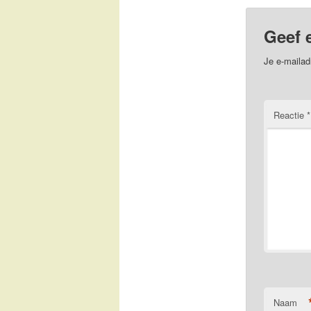
Geef 
Je e-mailad
Reactie
*
Naam