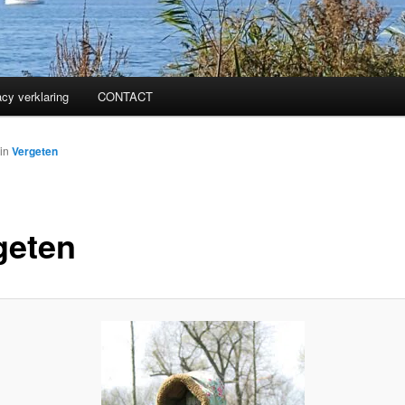
acy verklaring
CONTACT
in
Vergeten
geten