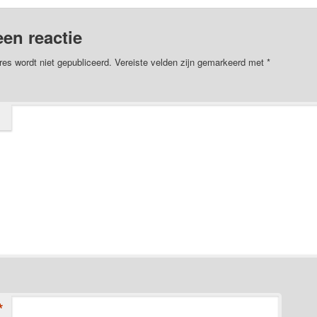
een reactie
res wordt niet gepubliceerd.
Vereiste velden zijn gemarkeerd met
*
*