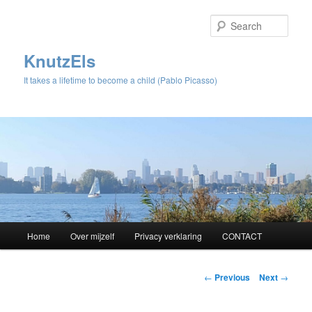
Sear
KnutzEls
It takes a lifetime to become a child (Pablo Picasso)
Main
Home
Over mijzelf
Privacy verklaring
CONTACT
Skip
menu
to
Post
←
Previous
Next
→
navigation
primary