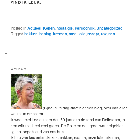
VIND IK LEUK:
Posted in
Actueel
,
Koken
,
nostalgie
,
Persoonlijk
,
Uncategorized
|
Tagged
bakken
,
beslag
,
krenten
,
meel
,
olie
,
recept
,
rozijnen
WELKOM!
(Bijna) elke dag staat hier een blog, over van alles
wat mij interesseert.
Ik woon met Leo al meer dan 50 jaar aan de rand van Rotterdam, in
een wijk met heel veel groen. De Rotte en een groot wandelgebied
ligt op loopafstand van ons huis.
Ik hou van knutselen, koken, bakken, naaien, onze tuin, tekenen,