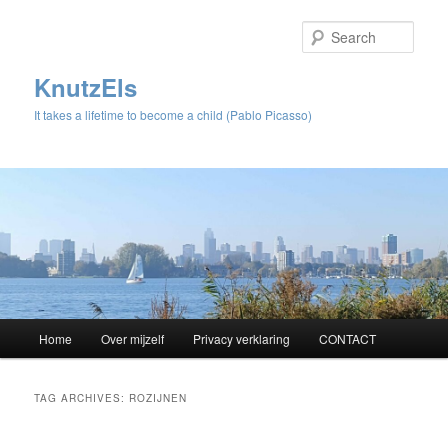
Sear
KnutzEls
It takes a lifetime to become a child (Pablo Picasso)
Main
Home
Over mijzelf
Privacy verklaring
CONTACT
Skip
Skip
menu
to
to
TAG ARCHIVES:
ROZIJNEN
primary
secondary