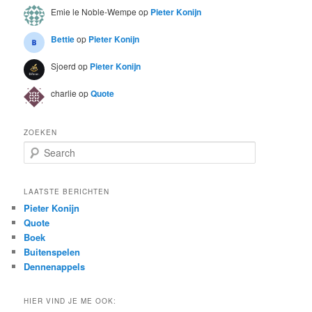
Emie le Noble-Wempe
op
Pieter Konijn
Bettie
op
Pieter Konijn
Sjoerd
op
Pieter Konijn
charlie
op
Quote
ZOEKEN
S
e
a
r
LAATSTE BERICHTEN
c
Pieter Konijn
h
Quote
Boek
Buitenspelen
Dennenappels
HIER VIND JE ME OOK: