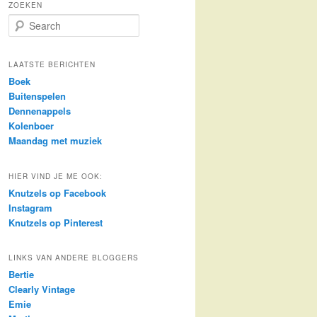
ZOEKEN
S
e
a
r
LAATSTE BERICHTEN
c
Boek
h
Buitenspelen
Dennenappels
Kolenboer
Maandag met muziek
HIER VIND JE ME OOK:
Knutzels op Facebook
Instagram
Knutzels op Pinterest
LINKS VAN ANDERE BLOGGERS
Bertie
Clearly Vintage
Emie