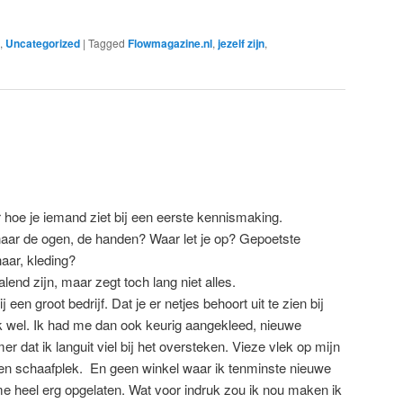
,
Uncategorized
|
Tagged
Flowmagazine.nl
,
jezelf zijn
,
 hoe je iemand ziet bij een eerste kennismaking.
 naar de ogen, de handen? Waar let je op? Gepoetste
haar, kleding?
lend zijn, maar zegt toch lang niet alles.
j een groot bedrijf. Dat je er netjes behoort uit te zien bij
rlijk wel. Ik had me dan ook keurig aangekleed, nieuwe
 dat ik languit viel bij het oversteken. Vieze vlek op mijn
een schaafplek. En geen winkel waar ik tenminste nieuwe
e heel erg opgelaten. Wat voor indruk zou ik nou maken ik