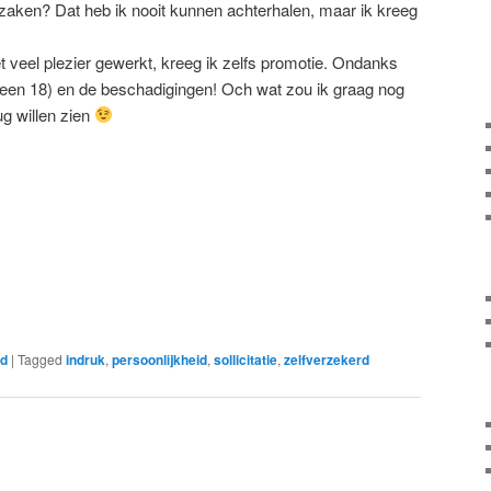
zaken? Dat heb ik nooit kunnen achterhalen, maar ik kreeg
et veel plezier gewerkt, kreeg ik zelfs promotie. Ondanks
og geen 18) en de beschadigingen! Och wat zou ik graag nog
ug willen zien
ed
|
Tagged
indruk
,
persoonlijkheid
,
sollicitatie
,
zelfverzekerd