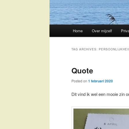
Main
Home
Over mijzelf
Priv
Skip
Skip
menu
to
to
TAG ARCHIVES:
PERSOONLIJKHEI
primary
secondary
Quote
content
content
Posted on
1 februari 2020
Dit vind ik wel een mooie zin