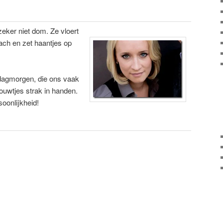
zeker niet dom. Ze vloert
lach en zet haantjes op
ndagmorgen, die ons vaak
touwtjes strak in handen.
soonlijkheid!