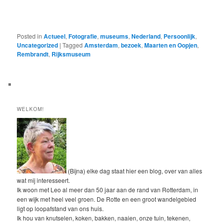
Posted in
Actueel
,
Fotografie
,
museums
,
Nederland
,
Persoonlijk
,
Uncategorized
|
Tagged
Amsterdam
,
bezoek
,
Maarten en Oopjen
,
Rembrandt
,
Rijksmuseum
WELKOM!
(Bijna) elke dag staat hier een blog, over van alles
wat mij interesseert.
Ik woon met Leo al meer dan 50 jaar aan de rand van Rotterdam, in
een wijk met heel veel groen. De Rotte en een groot wandelgebied
ligt op loopafstand van ons huis.
Ik hou van knutselen, koken, bakken, naaien, onze tuin, tekenen,