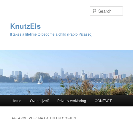
Sear
KnutzEls
It takes a lifetime to become a child (Pablo Picasso)
Main
Home
Over mijzelf
Privacy verklaring
CONTACT
Skip
Skip
menu
to
to
TAG ARCHIVES:
MAARTEN EN OOPJEN
primary
secondary