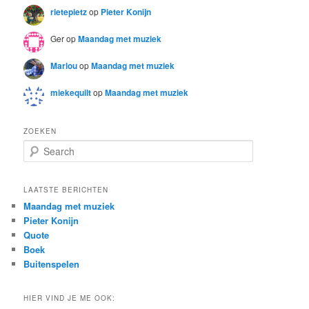
rietepietz
op
Pieter Konijn
Ger
op
Maandag met muziek
Marlou
op
Maandag met muziek
miekequilt
op
Maandag met muziek
ZOEKEN
S
e
a
r
LAATSTE BERICHTEN
c
Maandag met muziek
h
Pieter Konijn
Quote
Boek
Buitenspelen
HIER VIND JE ME OOK: