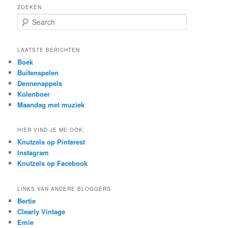
ZOEKEN
S
e
a
r
LAATSTE BERICHTEN
c
Boek
h
Buitenspelen
Dennenappels
Kolenboer
Maandag met muziek
HIER VIND JE ME OOK:
Knutzels op Pinterest
Instagram
Knutzels op Facebook
LINKS VAN ANDERE BLOGGERS
Bertie
Clearly Vintage
Emie