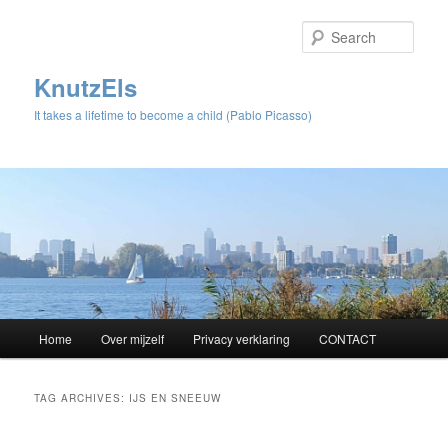
Sear
KnutzEls
It takes a lifetime to become a child (Pablo Picasso)
Main
Home
Over mijzelf
Privacy verklaring
CONTACT
Skip
Skip
menu
to
to
TAG ARCHIVES:
IJS EN SNEEUW
primary
secondary