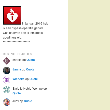
In januari 2016 heb
ik een bypass-operatie gehad.
Ook daarvan ben ik inmiddels
goed hersteld.
**********************
RECENTE REACTIES
charlie
op
Quote
Janny
op
Quote
Wieneke
op
Quote
Emie le Noble-Wempe
op
Quote
Judy
op
Quote