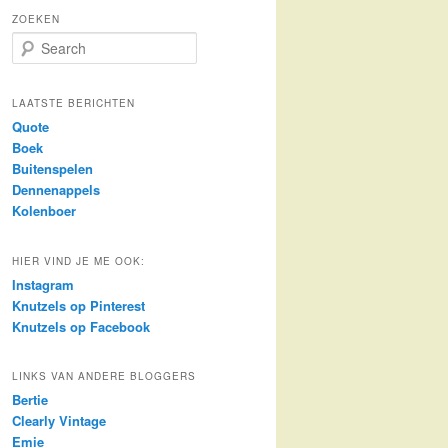
ZOEKEN
S
e
a
r
LAATSTE BERICHTEN
c
Quote
h
Boek
Buitenspelen
Dennenappels
Kolenboer
HIER VIND JE ME OOK:
Instagram
Knutzels op Pinterest
Knutzels op Facebook
LINKS VAN ANDERE BLOGGERS
Bertie
Clearly Vintage
Emie