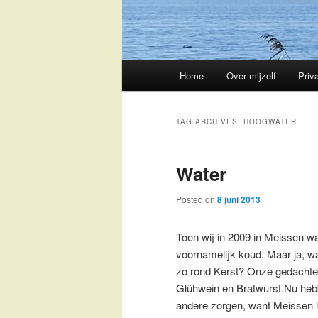
Main
Home
Over mijzelf
Priv
Skip
Skip
menu
to
to
TAG ARCHIVES:
HOOGWATER
primary
secondary
Water
content
content
Posted on
8 juni 2013
Toen wij in 2009 in Meissen wa
voornamelijk koud. Maar ja, w
zo rond Kerst? Onze gedachten
Glühwein en Bratwurst.Nu heb
andere zorgen, want Meissen l