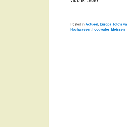
VIND IK LEUK:
Posted in
Actueel
,
Europa
,
foto's v
Hochwasser
,
hoogwater
,
Meissen