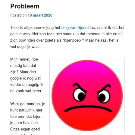
Probleem
content
content
Posted on
10 maart 2020
Toen ik afgelopen vrijdag het
blog van Sjoerd
las, dacht ik dat het
geintje was. Het kon toch niet waar zijn dat mensen in alle ernst
zich opwinden over zoiets als “bijenpoep”? Maar helaas, het is
wel degelijk waar.
Mijn hemel, hoe
ernstig kan dat
zijn? Maar dan
google ik nog wat
verder en begrijp ik
de zaak wat beter.
Want ga maar na, je
kunt natuurlijk niet
tolereren dat bijen
je auto bevuilen.
Onze eigen goed