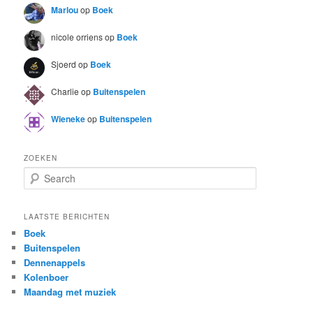
Marlou
op
Boek
nicole orriens
op
Boek
Sjoerd
op
Boek
Charlie
op
Buitenspelen
Wieneke
op
Buitenspelen
ZOEKEN
S
e
a
r
LAATSTE BERICHTEN
c
Boek
h
Buitenspelen
Dennenappels
Kolenboer
Maandag met muziek