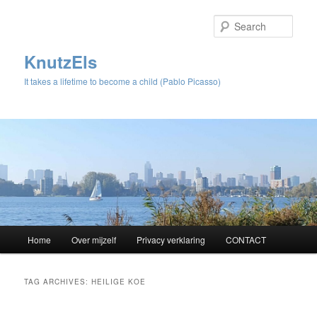
Sear
KnutzEls
It takes a lifetime to become a child (Pablo Picasso)
Main
Home
Over mijzelf
Privacy verklaring
CONTACT
Skip
Skip
menu
to
to
TAG ARCHIVES:
HEILIGE KOE
primary
secondary