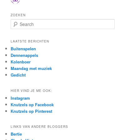
ZOEKEN
S
e
a
r
LAATSTE BERICHTEN
c
Buitenspelen
h
Dennenappels
Kolenboer
Maandag met muziek
Gedicht
HIER VIND JE ME OOK:
Instagram
Knutzels op Facebook
Knutzels op Pinterest
LINKS VAN ANDERE BLOGGERS
Bertie