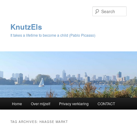
Sear
KnutzEls
It takes a lifetime to become a child (Pablo Picasso)
Main
Home
Over mijzelf
Privacy verklaring
CONTACT
Skip
Skip
menu
to
to
TAG ARCHIVES:
HAAGSE MARKT
primary
secondary