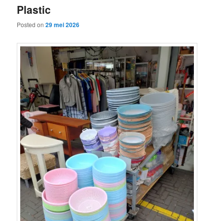
Plastic
content
content
Posted on
29 mei 2026