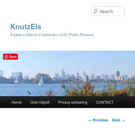
Sear
KnutzEls
It takes a lifetime to become a child (Pablo Picasso)
Save
Main
Home
Over mijzelf
Privacy verklaring
CONTACT
Skip
menu
to
Post
←
Previous
Next
→
navigation
primary