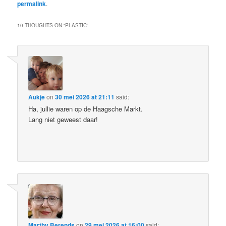
permalink
.
10 THOUGHTS ON “
PLASTIC
”
Aukje
on
30 mei 2026 at 21:11
said:
Ha, jullie waren op de Haagsche Markt.
Lang niet geweest daar!
Marthy Berends
on
29 mei 2026 at 16:00
said: