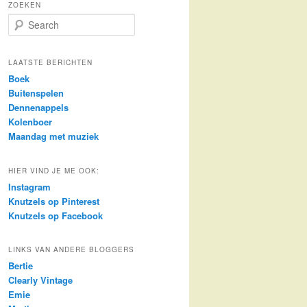
ZOEKEN
S
e
a
r
LAATSTE BERICHTEN
c
Boek
h
Buitenspelen
Dennenappels
Kolenboer
Maandag met muziek
HIER VIND JE ME OOK:
Instagram
Knutzels op Pinterest
Knutzels op Facebook
LINKS VAN ANDERE BLOGGERS
Bertie
Clearly Vintage
Emie