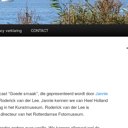
acy verklaring
CONTACT
odcast “Goede smaak”, die gepresenteerd wordt door
Jannie
Roderick van der Lee. Jannie kennen we van Heel Holland
ing in het Kunstmuseum. Roderick van der Lee is
m directeur van het Rotterdamse Fotomuseum.
 onder andere over vanille. We kennen allemaal wel de