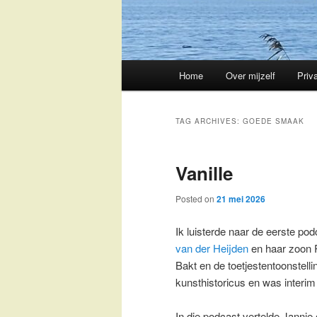
Main
Home
Over mijzelf
Priv
Skip
Skip
menu
to
to
TAG ARCHIVES:
GOEDE SMAAK
primary
secondary
Vanille
content
content
Posted on
21 mei 2026
Ik luisterde naar de eerste p
van der Heijden
en haar zoon 
Bakt en de toetjestentoonstell
kunsthistoricus en was interi
In die podcast vertelde Jannie