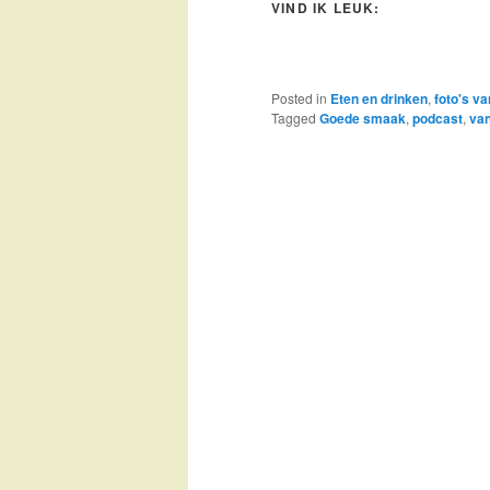
VIND IK LEUK:
Posted in
Eten en drinken
,
foto's v
Tagged
Goede smaak
,
podcast
,
van