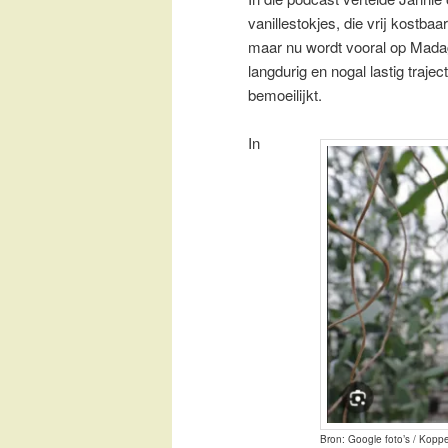
vanillestokjes, die vrij kostbaa
maar nu wordt vooral op Madag
langdurig en nogal lastig traj
bemoeilijkt.
In
Bron: Google foto’s / Kopp