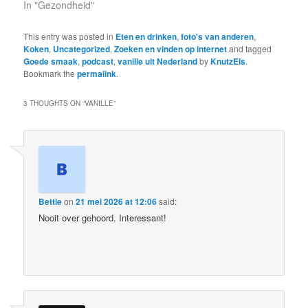
In "Gezondheid"
This entry was posted in
Eten en drinken
,
foto's van anderen
,
Koken
,
Uncategorized
,
Zoeken en vinden op internet
and tagged
Goede smaak
,
podcast
,
vanille uit Nederland
by
KnutzEls
.
Bookmark the
permalink
.
3 THOUGHTS ON “
VANILLE
”
Bettie
on
21 mei 2026 at 12:06
said:
Nooit over gehoord. Interessant!