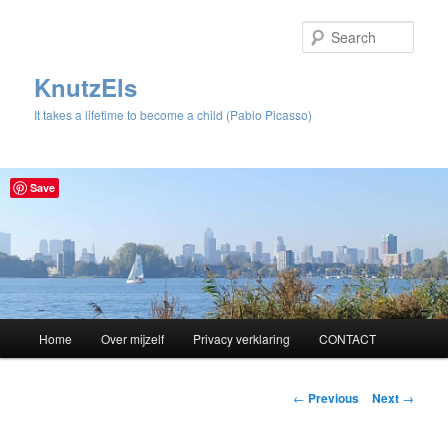
Sear
KnutzEls
It takes a lifetime to become a child (Pablo Picasso)
Save
Main
Home
Over mijzelf
Privacy verklaring
CONTACT
Skip
menu
to
Post
←
Previous
Next
→
navigation
primary