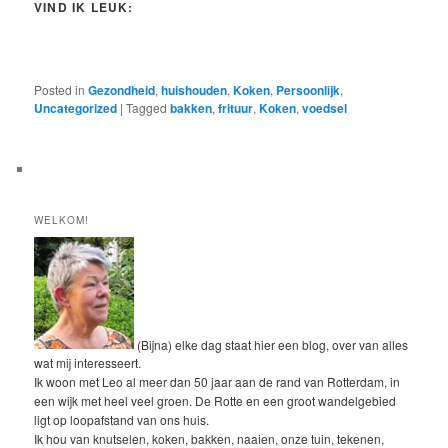
VIND IK LEUK:
Posted in
Gezondheid
,
huishouden
,
Koken
,
Persoonlijk
,
Uncategorized
|
Tagged
bakken
,
frituur
,
Koken
,
voedsel
WELKOM!
(Bijna) elke dag staat hier een blog, over van alles
wat mij interesseert.
Ik woon met Leo al meer dan 50 jaar aan de rand van Rotterdam, in
een wijk met heel veel groen. De Rotte en een groot wandelgebied
ligt op loopafstand van ons huis.
Ik hou van knutselen, koken, bakken, naaien, onze tuin, tekenen,