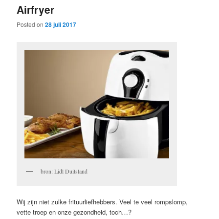
Airfryer
content
content
Posted on
28 juli 2017
bron: Lidl Duitsland
Wij zijn niet zulke frituurliefhebbers. Veel te veel rompslomp,
vette troep en onze gezondheid, toch…?