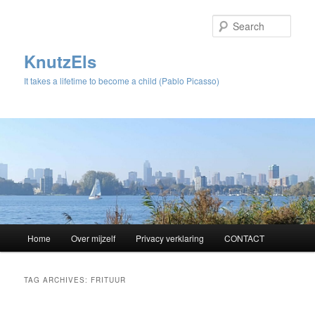
Sear
KnutzEls
It takes a lifetime to become a child (Pablo Picasso)
Main
Home
Over mijzelf
Privacy verklaring
CONTACT
Skip
Skip
menu
to
to
TAG ARCHIVES:
FRITUUR
primary
secondary