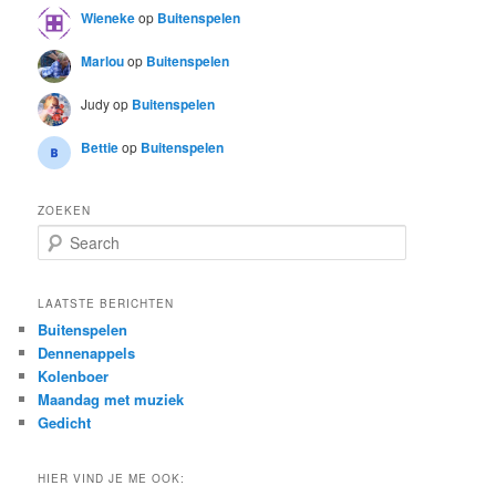
Wieneke
op
Buitenspelen
Marlou
op
Buitenspelen
Judy
op
Buitenspelen
Bettie
op
Buitenspelen
ZOEKEN
S
e
a
r
LAATSTE BERICHTEN
c
Buitenspelen
h
Dennenappels
Kolenboer
Maandag met muziek
Gedicht
HIER VIND JE ME OOK: